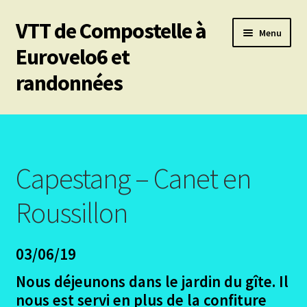
VTT de Compostelle à
Aller
Aller
Menu
à
au
Eurovelo6 et
la
contenu
randonnées
navigation
Ouvrir
Mes 6 chemins vtt de Compostelle
le
menu
Ouvrir
Eurovelo6
enfant
le
Capestang – Canet en
menu
Ouvrir
Autres trajets VTT
enfant
le
Roussillon
menu
Ouvrir
Chemin de Stevenson
enfant
le
03/06/19
menu
Ouvrir
Les canaux
enfant
le
Nous déjeunons dans le jardin du gîte. Il
menu
Ouvrir
Le Pirinexus
nous est servi en plus de la confiture
enfant