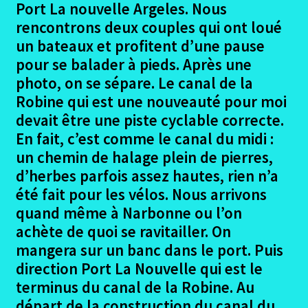
Ouvrir
Port La nouvelle Argeles. Nous
Pirinexus
le
rencontrons deux couples qui ont loué
menu
un bateaux et profitent d’une pause
Bonus photographique Pirinexus
enfant
pour se balader à pieds. Après une
photo, on se sépare. Le canal de la
Hebergements Pirinexsus
Robine qui est une nouveauté pour moi
devait être une piste cyclable correcte.
Conclusion Pirinexus
En fait, c’est comme le canal du midi :
Ouvrir
La Loire à Vélo
un chemin de halage plein de pierres,
le
d’herbes parfois assez hautes, rien n’a
menu
Ouvrir
Dans le Gard
été fait pour les vélos. Nous arrivons
enfant
le
quand même à Narbonne ou l’on
menu
En Haute Savoie
achète de quoi se ravitailler. On
enfant
mangera sur un banc dans le port. Puis
Ouvrir
Randonnées pédestres
direction Port La Nouvelle qui est le
le
terminus du canal de la Robine. Au
menu
Me contacter
départ de la construction du canal du