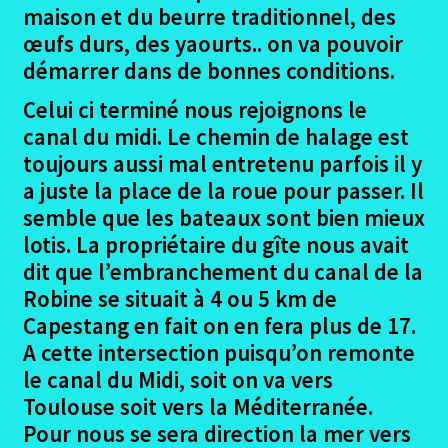
le
maison et du beurre traditionnel, des
menu
Les Participants Pirinexus
œufs durs, des yaourts.. on va pouvoir
enfant
démarrer dans de bonnes conditions.
Le projet Pirinexus
Celui ci terminé nous rejoignons le
canal du midi. Le chemin de halage est
Ouvrir
Le trajet Pirinexus
toujours aussi mal entretenu parfois il y
le
a juste la place de la roue pour passer. Il
menu
Ouvrir
La Via Rhôna
enfant
semble que les bateaux sont bien mieux
le
menu
lotis. La propriétaire du gîte nous avait
Ouvrir
Eurovelo 8
enfant
dit que l’embranchement du canal de la
le
menu
Robine se situait à 4 ou 5 km de
Sète – Capestang
enfant
Capestang en fait on en fera plus de 17.
A cette intersection puisqu’on remonte
Capestang – Canet en Roussillon
le canal du Midi, soit on va vers
Toulouse soit vers la Méditerranée.
Canet en Roussillon – Campagny (Espagne)
Pour nous se sera direction la mer vers