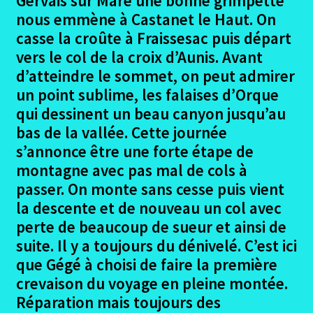
Gervais sur Mare une bonne grimpette
Isle Jourdain – Montesquiou
nous emmène à Castanet le Haut. On
casse la croûte à Fraissesac puis départ
Montesquiou – Morlaas
vers le col de la croix d’Aunis. Avant
d’atteindre le sommet, on peut admirer
Morlaas – Borce
un point sublime, les falaises d’Orque
qui dessinent un beau canyon jusqu’au
Ouvrir
Chemin Aragones
bas de la vallée. Cette journée
le
s’annonce être une forte étape de
menu
Le retour cout financier camino aragones
montagne avec pas mal de cols à
enfant
passer. On monte sans cesse puis vient
Gîtes – Appréciations camino Aragones
la descente et de nouveau un col avec
perte de beaucoup de sueur et ainsi de
Conclusion camino Aragones
suite. Il y a toujours du dénivelé. C’est ici
que Gégé à choisi de faire la première
Ouvrir
Documents divers camino Aragones
crevaison du voyage en pleine montée.
le
Réparation mais toujours des
menu
Ouvrir
Irun – Santiago en 2015