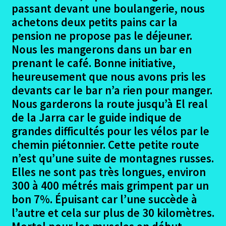
le
passant devant une boulangerie, nous
menu
Ouvrir
Madrid – Santiago en 2017
achetons deux petits pains car la
enfant
le
pension ne propose pas le déjeuner.
menu
Ouvrir
Seville – Santiago en 2018
Nous les mangerons dans un bar en
enfant
le
prenant le café. Bonne initiative,
menu
Seville – Le projet
heureusement que nous avons pris les
enfant
devants car le bar n’a rien pour manger.
Seville – Les participants
Nous garderons la route jusqu’à El real
de la Jarra car le guide indique de
Ouvrir
Seville – Le trajet
grandes difficultés pour les vélos par le
le
chemin piétonnier. Cette petite route
menu
Voyage jusqu’à Seville
n’est qu’une suite de montagnes russes.
enfant
Elles ne sont pas très longues, environ
Seville – Castiblanco de los Arroyos
300 à 400 métrés mais grimpent par un
bon 7%. Épuisant car l’une succède à
Castiblanco de los Arroyos – Monesterio
l’autre et cela sur plus de 30 kilomètres.