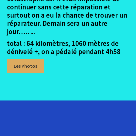
menu
Ouvrir
Autres trajets VTT
continuer sans cette réparation et
enfant
le
surtout on a eu la chance de trouver un
menu
Ouvrir
Randonnées pédestres
réparateur. Demain sera un autre
enfant
le
jour……..
menu
Me contacter
total : 64 kilomètres, 1060 mètres de
enfant
dénivelé +, on a pédalé pendant 4h58
Les Photos