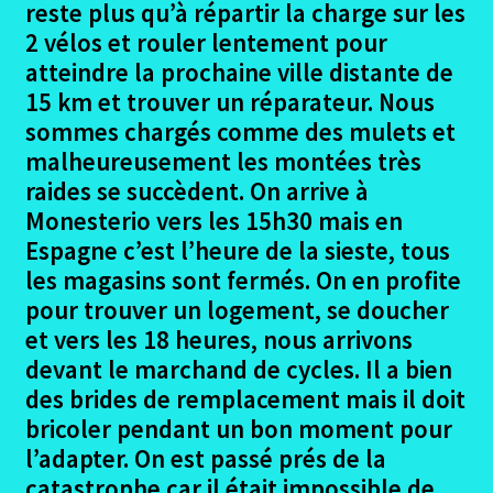
reste plus qu’à répartir la charge sur les
2 vélos et rouler lentement pour
Gudina – Xunqueria de Ambia
atteindre la prochaine ville distante de
15 km et trouver un réparateur. Nous
Xunqueria – Lalin
sommes chargés comme des mulets et
malheureusement les montées très
Lalin – Santiago
raides se succèdent. On arrive à
Monesterio vers les 15h30 mais en
Le botafumerio en action
Espagne c’est l’heure de la sieste, tous
les magasins sont fermés. On en profite
Seville Les logements
pour trouver un logement, se doucher
Ouvrir
et vers les 18 heures, nous arrivons
Documents divers
le
devant le marchand de cycles. Il a bien
menu
des brides de remplacement mais il doit
Seville Conclusion
enfant
bricoler pendant un bon moment pour
Ouvrir
l’adapter. On est passé prés de la
Eurovelo6
le
catastrophe car il était impossible de