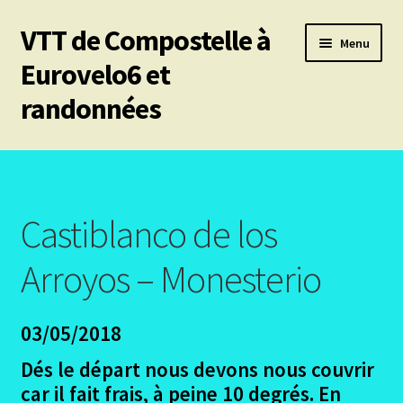
VTT de Compostelle à
Aller
Aller
Menu
à
au
Eurovelo6 et
la
contenu
randonnées
navigation
Ouvrir
Mes 6 chemins vtt de Compostelle
le
menu
Les divers chemins
enfant
Castiblanco de los
Ouvrir
Le Puy en Velay – Santiago – Fisterra – Année 2009
le
Arroyos – Monesterio
menu
Ouvrir
Arles – Fisterra en 2014
enfant
le
03/05/2018
menu
Ouvrir
Irun – Santiago en 2015
enfant
le
Dés le départ nous devons nous couvrir
menu
Ouvrir
Lisbonne – Santiago en 2016
car il fait frais, à peine 10 degrés. En
enfant