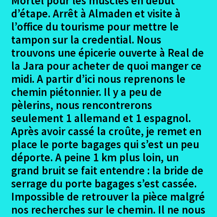
Mortel pour les muscles en début
Monesterio – Villafranca de los Barros
d’étape. Arrêt à Almaden et visite à
l’office du tourisme pour mettre le
Villafranca de los Barros – Puerto de la Herrerias
tampon sur la credential. Nous
trouvons une épicerie ouverte à Real de
Puerto de las Herrerias – Canaveral
la Jara pour acheter de quoi manger ce
midi. A partir d’ici nous reprenons le
Canaveral – Aldavueva
chemin piétonnier. Il y a peu de
pèlerins, nous rencontrerons
Aldanueva – San Pedro Rozados
seulement 1 allemand et 1 espagnol.
Après avoir cassé la croûte, je remet en
San Pedro Rozados – Zamora
place le porte bagages qui s’est un peu
déporte. A peine 1 km plus loin, un
Zamora – Villanueva de las Pedras
grand bruit se fait entendre : la bride de
serrage du porte bagages s’est cassée.
Villanueva de las Pedras – Sanabria
Impossible de retrouver la pièce malgré
nos recherches sur le chemin. Il ne nous
Sanabria – Gudina