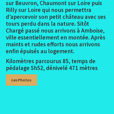
sur Beuvron, Chaumont sur Loire puis
Rilly sur Loire qui nous permettra
Loire Conclusion
d’apercevoir son petit château avec ses
tours perdu dans la nature. Sitôt
Ouvrir
Dans le Gard
le
Chargé passé nous arrivons à Amboise,
menu
ville essentiellement en montée. Après
En Haute Savoie
enfant
maints et rudes efforts nous arrivons
Ouvrir
enfin épuisés au logement.
Randonnées pédestres
le
Kilomètres parcourus 85, temps de
menu
Me contacter
pédalage 5h52, dénivelé 471 mètres
enfant
Les Photos