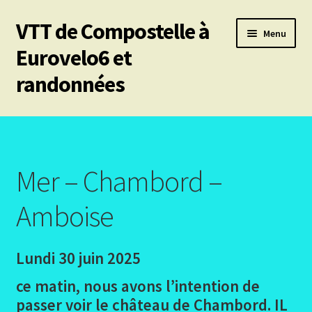
VTT de Compostelle à
Aller
Aller
Menu
à
au
Eurovelo6 et
la
contenu
randonnées
navigation
Ouvrir
Mes 6 chemins vtt de Compostelle
le
menu
Ouvrir
Eurovelo6
enfant
le
Mer – Chambord –
menu
Ouvrir
Autres trajets VTT
enfant
le
Amboise
menu
Ouvrir
Chemin de Stevenson
enfant
le
Lundi 30 juin 2025
menu
Ouvrir
Les canaux
enfant
le
ce matin, nous avons l’intention de
menu
Ouvrir
Le Pirinexus
passer voir le château de Chambord. IL
enfant