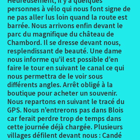
Heureusement, il y a quelques
Gien – St Cyr en Val
personnes à vélo qui nous font signe de
ne pas aller lus loin quand la route est
Photos Gien – St Cyr en Val
barrée. Nous arrivons enfin devant le
parc du magnifique du château de
St Cyr en Val – Mer
Chambord. Il se dresse devant nous,
resplendissant de beauté. Une dame
Photos St Cyr en Val – Mer
nous informe qu’il est possible d’en
faire le tour en suivant le canal ce qui
Mer – Chambord – Amboise
nous permettra de le voir sous
différents angles. Arrêt obligé à la
Photos Mer – Chambord – Amboise
boutique pour acheter un souvenir.
Nous repartons en suivant le tracé du
Amboise – Chenonceaux – Nevers
GPS. Nous n’entrerons pas dans Blois
car ferait perdre trop de temps dans
Photos Amboise Chenonceaux Nevers
cette journée déjà chargée. Plusieurs
villages défilent devant nous : Candé
Loire avis/appréciations logements