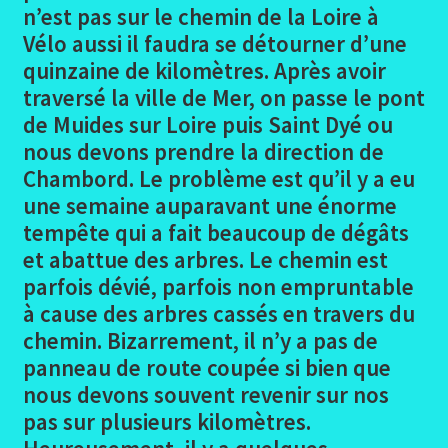
le
n’est pas sur le chemin de la Loire à
menu
Ouvrir
La Loire à Vélo
Vélo aussi il faudra se détourner d’une
enfant
le
quinzaine de kilomètres. Après avoir
menu
Loire les participants
traversé la ville de Mer, on passe le pont
enfant
de Muides sur Loire puis Saint Dyé ou
Ouvrir
Loire Le trajet
nous devons prendre la direction de
le
Chambord. Le problème est qu’il y a eu
menu
Alès -Varennes
une semaine auparavant une énorme
enfant
tempête qui a fait beaucoup de dégâts
Varennes-Cosne/Loire
et abattue des arbres. Le chemin est
parfois dévié, parfois non empruntable
Les Photos Varennes-Cosne
à cause des arbres cassés en travers du
chemin. Bizarrement, il n’y a pas de
Cosne – Gien
panneau de route coupée si bien que
nous devons souvent revenir sur nos
Photos Cosne-Gien
pas sur plusieurs kilomètres.