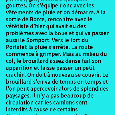
gouttes. On s’équipe donc avec les
Ouvrir
Le Trajet Arles – Fisterra
vêtements de pluie et on démarre. A la
le
sortie de Borce, rencontre avec le
menu
Ouvrir
Via Tolosana
vététiste d’hier qui avait eu des
enfant
le
problèmes avec la boue et qui va passer
menu
Ouvrir
Chemin Aragones
aussi le Somport. Vers le fort du
enfant
le
Porlalet la pluie s’arrête. La route
menu
Borce – Berdun
commence à grimper. Mais au milieu du
enfant
col, le brouillard assez dense fait son
Berdun – Punta La Reina
apparition et laisse passer un petit
crachin. On doit à nouveau se couvrir. Le
Punta La Reina – Navarette
brouillard s’en va de temps en temps et
l’on peut apercevoir alors de splendides
Navarette – Bellorado
paysages. Il n’y a pas beaucoup de
circulation car les camions sont
Bellorado – Hontanas camino aragones
interdits à cause de certains