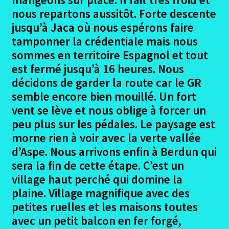
menu
Ouvrir
Autres trajets VTT
nous repartons aussitôt. Forte descente
enfant
le
jusqu’à Jaca où nous espérons faire
menu
Ouvrir
Randonnées pédestres
tamponner la crédentiale mais nous
enfant
le
sommes en territoire Espagnol et tout
menu
Me contacter
est fermé jusqu’à 16 heures. Nous
enfant
décidons de garder la route car le GR
semble encore bien mouillé. Un fort
vent se lève et nous oblige à forcer un
peu plus sur les pédales. Le paysage est
morne rien à voir avec la verte vallée
d’Aspe. Nous arrivons enfin à Berdun qui
sera la fin de cette étape. C’est un
village haut perché qui domine la
plaine. Village magnifique avec des
petites ruelles et les maisons toutes
avec un petit balcon en fer forgé,