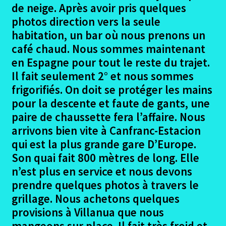
de neige. Après avoir pris quelques
photos direction vers la seule
Gîtes – Appréciations camino Aragones
habitation, un bar où nous prenons un
café chaud. Nous sommes maintenant
Conclusion camino Aragones
en Espagne pour tout le reste du trajet.
Ouvrir
Il fait seulement 2° et nous sommes
Documents divers camino Aragones
le
frigorifiés. On doit se protéger les mains
menu
Ouvrir
pour la descente et faute de gants, une
Irun – Santiago en 2015
enfant
le
paire de chaussette fera l’affaire. Nous
menu
Ouvrir
Lisbonne – Santiago en 2016
arrivons bien vite à Canfranc-Estacion
enfant
le
qui est la plus grande gare D’Europe.
menu
Ouvrir
Madrid – Santiago en 2017
Son quai fait 800 mètres de long. Elle
enfant
le
n’est plus en service et nous devons
menu
Ouvrir
Seville – Santiago en 2018
prendre quelques photos à travers le
enfant
le
grillage. Nous achetons quelques
menu
Ouvrir
Eurovelo6
provisions à Villanua que nous
enfant
le
mangeons sur place. Il fait très froid et