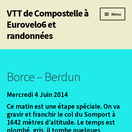
VTT de Compostelle à
Aller
Aller
Menu
à
au
Eurovelo6 et
la
contenu
randonnées
navigation
Ouvrir
Mes 6 chemins vtt de Compostelle
le
menu
Les divers chemins
enfant
Borce – Berdun
Ouvrir
Le Puy en Velay – Santiago – Fisterra – Année 2009
le
Mercredi 4 Juin 2014
menu
Ouvrir
Arles – Fisterra en 2014
enfant
le
Ce matin est une étape spéciale. On va
menu
Les participants Arles-Fisterra
gravir et franchir le col du Somport à
enfant
1642 mètres d’altitude. Le temps est
Le Projet Arles – Fisterra
plombé, gris, il tombe quelques