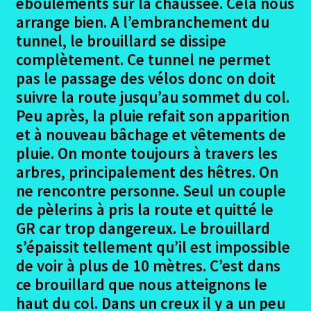
éboulements sur la chaussée. Cela nous
Hontanas – Moratinos camino Aragones
arrange bien. A l’embranchement du
tunnel, le brouillard se dissipe
Moratinos – Villavente camino Aragones
complètement. Ce tunnel ne permet
pas le passage des vélos donc on doit
Villavente – Compostilla camino Aragones
suivre la route jusqu’au sommet du col.
Peu après, la pluie refait son apparition
Compostilla – Samos camino Aragones
et à nouveau bâchage et vêtements de
pluie. On monte toujours à travers les
Samos – Castaneda camino aragones
arbres, principalement des hêtres. On
ne rencontre personne. Seul un couple
Castaneda – Santiago camino Aragones
de pèlerins à pris la route et quitté le
GR car trop dangereux. Le brouillard
Santiago – Fisterra camino Aragones
s’épaissit tellement qu’il est impossible
de voir à plus de 10 mètres. C’est dans
Dernier jour à Santiago camino Aragones
ce brouillard que nous atteignons le
haut du col. Dans un creux il y a un peu
Le retour cout financier camino aragones