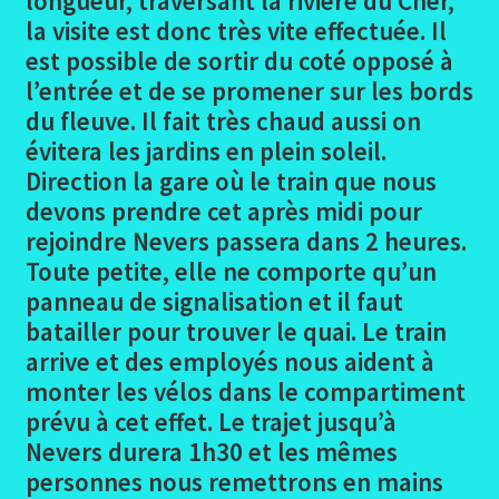
longueur, traversant la rivière du Cher,
Gien – St Cyr en Val
la visite est donc très vite effectuée. Il
est possible de sortir du coté opposé à
Photos Gien – St Cyr en Val
l’entrée et de se promener sur les bords
du fleuve. Il fait très chaud aussi on
St Cyr en Val – Mer
évitera les jardins en plein soleil.
Direction la gare où le train que nous
Photos St Cyr en Val – Mer
devons prendre cet après midi pour
rejoindre Nevers passera dans 2 heures.
Mer – Chambord – Amboise
Toute petite, elle ne comporte qu’un
panneau de signalisation et il faut
Photos Mer – Chambord – Amboise
batailler pour trouver le quai. Le train
arrive et des employés nous aident à
Amboise – Chenonceaux – Nevers
monter les vélos dans le compartiment
prévu à cet effet. Le trajet jusqu’à
Photos Amboise Chenonceaux Nevers
Nevers durera 1h30 et les mêmes
personnes nous remettrons en mains
Loire avis/appréciations logements