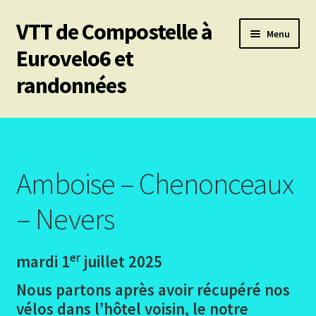
VTT de Compostelle à
Aller
Aller
Menu
à
au
Eurovelo6 et
la
contenu
randonnées
navigation
Ouvrir
Mes 6 chemins vtt de Compostelle
le
menu
Ouvrir
Eurovelo6
enfant
le
Amboise – Chenonceaux
menu
Ouvrir
Autres trajets VTT
enfant
le
– Nevers
menu
Ouvrir
Chemin de Stevenson
enfant
le
er
mardi 1
juillet 2025
menu
Ouvrir
Les canaux
enfant
le
Nous partons après avoir récupéré nos
menu
Ouvrir
Le Pirinexus
vélos dans l’hôtel voisin, le notre
enfant