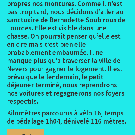
propres nos montures. Comme il n’est
pas trop tard, nous décidons d’aller au
Loire Conclusion
sanctuaire de Bernadette Soubirous de
Lourdes. Elle est visible dans une
Ouvrir
Dans le Gard
le
chasse. On pourrait penser qu’elle est
menu
en cire mais c’est bien elle
En Haute Savoie
enfant
probablement embaumée. Il ne
Ouvrir
manque plus qu’a traverser la ville de
Randonnées pédestres
le
Nevers pour gagner le logement. Il est
menu
prévu que le lendemain, le petit
Me contacter
enfant
déjeuner terminé, nous reprendrons
nos voitures et regagnerons nos foyers
respectifs.
Kilomètres parcourus à vélo 16, temps
de pédalage 1h04, dénivelé 116 mètres.