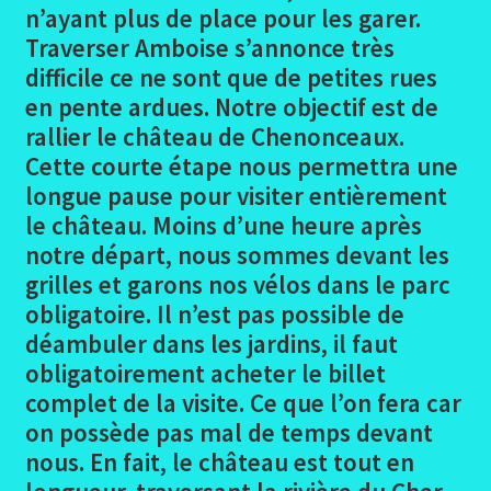
le
n’ayant plus de place pour les garer.
menu
Ouvrir
La Loire à Vélo
Traverser Amboise s’annonce très
enfant
le
difficile ce ne sont que de petites rues
menu
Loire les participants
en pente ardues. Notre objectif est de
enfant
rallier le château de Chenonceaux.
Ouvrir
Loire Le trajet
Cette courte étape nous permettra une
le
longue pause pour visiter entièrement
menu
Alès -Varennes
le château. Moins d’une heure après
enfant
notre départ, nous sommes devant les
Varennes-Cosne/Loire
grilles et garons nos vélos dans le parc
obligatoire. Il n’est pas possible de
Les Photos Varennes-Cosne
déambuler dans les jardins, il faut
obligatoirement acheter le billet
Cosne – Gien
complet de la visite. Ce que l’on fera car
on possède pas mal de temps devant
Photos Cosne-Gien
nous. En fait, le château est tout en