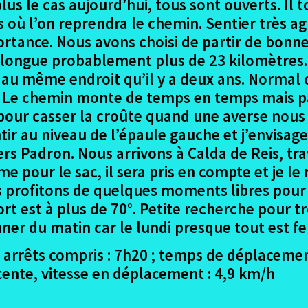
 plus le cas aujourd’hui, tous sont ouverts. 
 où l’on reprendra le chemin. Sentier très a
ortance. Nous avons choisi de partir de bonne
s longue probablement plus de 23 kilomètres.
au même endroit qu’il y a deux ans. Normal ca
e. Le chemin monte de temps en temps mais p
pour casser la croûte quand une averse nous
tir au niveau de l’épaule gauche et j’envisag
s Padron. Nous arrivons à Calda de Reis, trav
 pour le sac, il sera pris en compte et je le
ous profitons de quelques moments libres pour 
sort est à plus de 70°. Petite recherche pour t
uner du matin car le lundi presque tout est f
 arrêts compris : 7h20 ; temps de déplacement
ente, vitesse en déplacement : 4,9 km/h