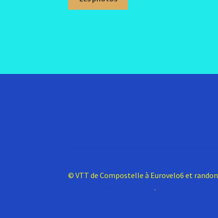
© VTT de Compostelle à Eurovelo6 et rando
Construit avec Storefront
.