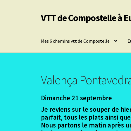
VTT de Compostelle à E
Aller
Aller
à
au
la
contenu
navigation
Mes 6 chemins vtt de Compostelle
E
Valença Pontavedra
Dimanche 21 septembre
Je reviens sur le souper de hie
parfait, tous les plats ainsi que
Nous partons le matin après u