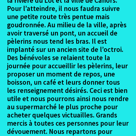
la rivière du Lot et la ville de Cahors.
Le Gréalou – St Jean de Laur
Pour l’atteindre, il nous faudra suivre
une petite route très pentue mais
Le Gréalou – St Jean de Laur photos
goudronnée. Au milieu de la ville, après
avoir traversé un pont, un accueil de
St Jean de Laur – Varaire
pèlerins nous tend les bras. Il est
implanté sur un ancien site de l’octroi.
St Jean de Laur – Varaire photos
Des bénévoles se relaient toute la
journée pour accueillir les pèlerins, leur
Varaire – La Burgade (L’Escalié)
proposer un moment de repos, une
boisson, un café et leurs donner tous
Varaire – La Burgade photos
les renseignement désirés. Ceci est bien
utile et nous pourrons ainsi nous rendre
La Burgade – La Rozière (Les Mathieux)
au supermarché le plus proche pour
acheter quelques victuailles. Grands
La Burgade – La Rozière photos
mercis à toutes ces personnes pour leur
dévouement. Nous repartons pour
La Rozière – Lascabanes