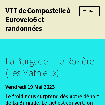
VTT de Compostelle à
Aller
Aller
Menu
à
au
Eurovelo6 et
la
contenu
randonnées
navigation
Ouvrir
Mes 6 chemins vtt de Compostelle
le
menu
Ouvrir
Eurovelo6
enfant
le
La Burgade – La Rozière
menu
Ouvrir
Autres trajets VTT
enfant
le
(Les Mathieux)
menu
Ouvrir
Randonnées pédestres
enfant
le
Vendredi 19 Mai 2023
menu
Ouvrir
Le chemin du Cid
enfant
le
Le froid nous surprend dès notre départ
menu
Ouvrir
Podiensis – Nasbinals Conques
de La Burgade. Le ciel est couvert, on
enfant