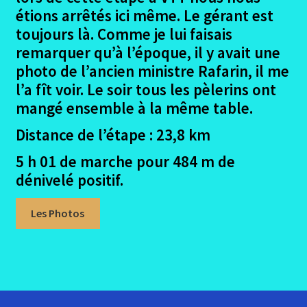
photos
étions arrêtés ici même. Le gérant est
toujours là. Comme je lui faisais
Avis sur les logements Figeac – Moissac
remarquer qu’à l’époque, il y avait une
photo de l’ancien ministre Rafarin, il me
Histoire et Légende du pont Valentré de Cahors
l’a fît voir. Le soir tous les pèlerins ont
mangé ensemble à la même table.
Contenu du sac à dos Figeac – Moissac
Distance de l’étape : 23,8 km
La Crédentiale Figeac – Moissac
5 h 01 de marche pour 484 m de
dénivelé positif.
Conclusion Figeac – Moissac
Les Photos
Ouvrir
Porto – Santiago
le
menu
Ouvrir
La Garona – Toulouse Lourdes
enfant
le
menu
Ouvrir
La Regordane