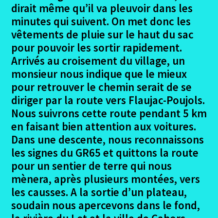
le
dirait même qu’il va pleuvoir dans les
menu
Ouvrir
Podiensis – Figeac – Moissac
minutes qui suivent. On met donc les
enfant
le
vêtements de pluie sur le haut du sac
menu
Le Projet Figeac – Moissac
pour pouvoir les sortir rapidement.
enfant
Arrivés au croisement du village, un
Les Participants Figeac – Moissac
monsieur nous indique que le mieux
pour retrouver le chemin serait de se
Ouvrir
Le Trajet – les étapes
diriger par la route vers Flaujac-Poujols.
le
Nous suivrons cette route pendant 5 km
menu
Figeac
en faisant bien attention aux voitures.
enfant
Dans une descente, nous reconnaissons
Figeac Photos
les signes du GR65 et quittons la route
pour un sentier de terre qui nous
Figeac – Le Gréalou
mènera, après plusieurs montées, vers
les causses. A la sortie d’un plateau,
Figeac – Le Gréalou photos
soudain nous apercevons dans le fond,