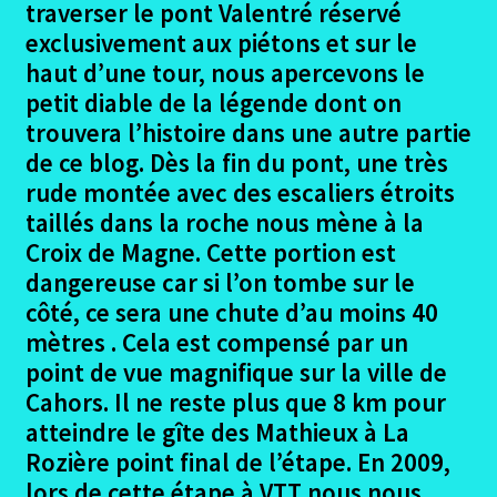
traverser le pont Valentré réservé
exclusivement aux piétons et sur le
La Rozière – Lascabanes Photos
haut d’une tour, nous apercevons le
petit diable de la légende dont on
Lascabanes – Montlauzun (La Garde Haute)
trouvera l’histoire dans une autre partie
de ce blog. Dès la fin du pont, une très
Lascabanes-Montlauzun (La Garde Haute)
rude montée avec des escaliers étroits
photos
taillés dans la roche nous mène à la
Croix de Magne. Cette portion est
Montlauzun (la Garde Haute) – Durfort
dangereuse car si l’on tombe sur le
Lacapelette (ST Martin)
côté, ce sera une chute d’au moins 40
Montlauzun – Durfort La Capelette photos (St
mètres . Cela est compensé par un
Martin)
point de vue magnifique sur la ville de
Cahors. Il ne reste plus que 8 km pour
Durfort Lacapelette (St Martin) – Moissac
atteindre le gîte des Mathieux à La
Rozière point final de l’étape. En 2009,
Durfort Lacapellete (St Martin) – Moissac
lors de cette étape à VTT nous nous