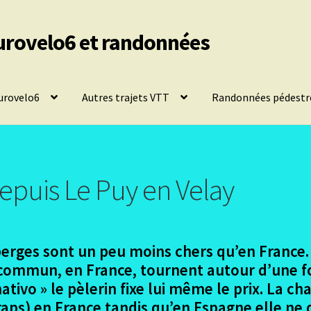
urovelo6 et randonnées
urovelo6
Autres trajets VTT
Randonnées pédestr
epuis Le Puy en Velay
uberges sont un peu moins chers qu’en France.
r commun, en France, tournent autour d’une f
nativo » le pèlerin fixe lui même le prix. La c
draps) en France tandis qu’en Espagne elle ne