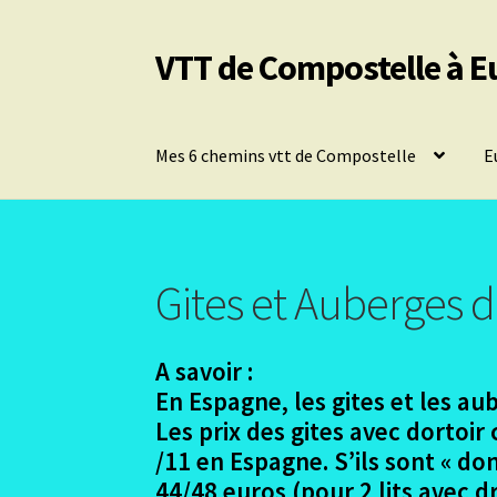
VTT de Compostelle à E
Aller
Aller
à
au
la
contenu
navigation
Mes 6 chemins vtt de Compostelle
E
Gites et Auberges d
A savoir :
En Espagne, les gites et les a
Les prix des gites avec dortoi
/11 en Espagne. S’ils sont « do
44/48 euros (pour 2 lits avec 