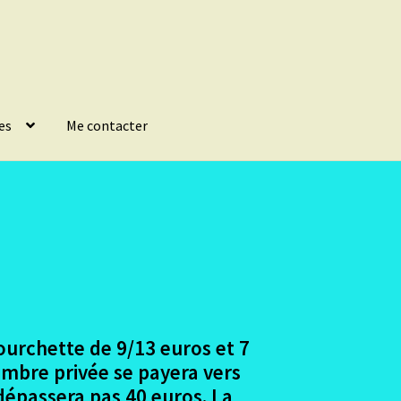
es
Me contacter
ourchette de 9/13 euros et 7
hambre privée se payera vers
 dépassera pas 40 euros. La