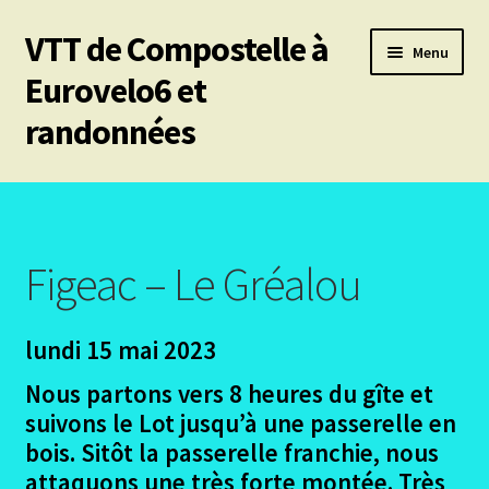
VTT de Compostelle à
Aller
Aller
Menu
à
au
Eurovelo6 et
la
contenu
randonnées
navigation
Ouvrir
Mes 6 chemins vtt de Compostelle
le
menu
Ouvrir
Eurovelo6
enfant
le
Figeac – Le Gréalou
menu
Ouvrir
Autres trajets VTT
enfant
le
lundi 15 mai 2023
menu
Ouvrir
Randonnées pédestres
enfant
le
Nous partons vers 8 heures du gîte et
menu
Ouvrir
Le chemin du Cid
suivons le Lot jusqu’à une passerelle en
enfant
le
bois. Sitôt la passerelle franchie, nous
menu
Ouvrir
Podiensis – Nasbinals Conques
attaquons une très forte montée. Très
enfant