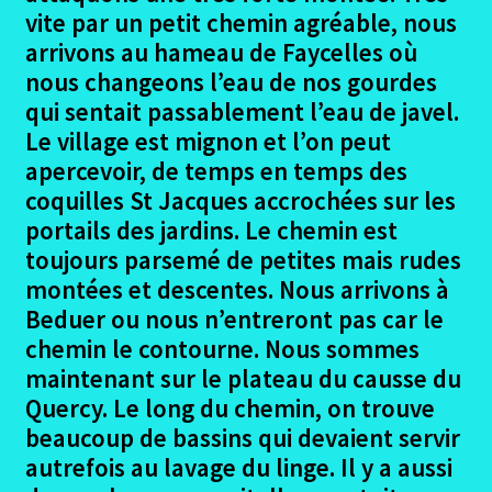
le
vite par un petit chemin agréable, nous
menu
Ouvrir
Podiensis – Figeac – Moissac
arrivons au hameau de Faycelles où
enfant
le
nous changeons l’eau de nos gourdes
menu
Le Projet Figeac – Moissac
qui sentait passablement l’eau de javel.
enfant
Le village est mignon et l’on peut
Les Participants Figeac – Moissac
apercevoir, de temps en temps des
coquilles St Jacques accrochées sur les
Ouvrir
Le Trajet – les étapes
portails des jardins. Le chemin est
le
toujours parsemé de petites mais rudes
menu
Figeac
montées et descentes. Nous arrivons à
enfant
Beduer ou nous n’entreront pas car le
Figeac Photos
chemin le contourne. Nous sommes
maintenant sur le plateau du causse du
Figeac – Le Gréalou
Quercy. Le long du chemin, on trouve
beaucoup de bassins qui devaient servir
Figeac – Le Gréalou photos
autrefois au lavage du linge. Il y a aussi