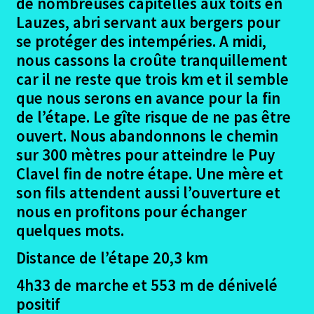
de nombreuses capitelles aux toits en
Le Gréalou – St Jean de Laur
Lauzes, abri servant aux bergers pour
se protéger des intempéries. A midi,
Le Gréalou – St Jean de Laur photos
nous cassons la croûte tranquillement
car il ne reste que trois km et il semble
St Jean de Laur – Varaire
que nous serons en avance pour la fin
de l’étape. Le gîte risque de ne pas être
St Jean de Laur – Varaire photos
ouvert. Nous abandonnons le chemin
sur 300 mètres pour atteindre le Puy
Varaire – La Burgade (L’Escalié)
Clavel fin de notre étape. Une mère et
son fils attendent aussi l’ouverture et
Varaire – La Burgade photos
nous en profitons pour échanger
quelques mots.
La Burgade – La Rozière (Les Mathieux)
Distance de l’étape 20,3 km
La Burgade – La Rozière photos
4h33 de marche et 553 m de dénivelé
positif
La Rozière – Lascabanes