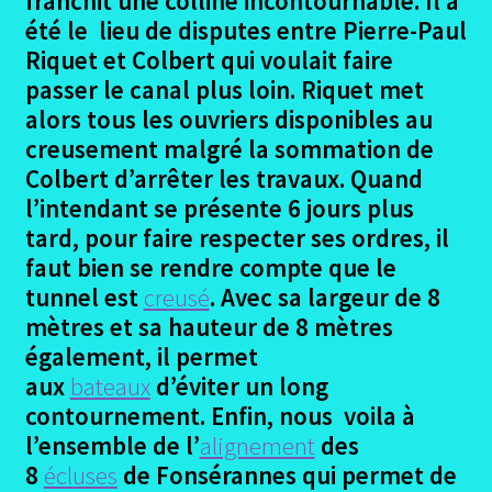
franchit une colline incontournable. Il a
Ouvrir
Canal Garonne et Midi
été le lieu de disputes entre Pierre-Paul
le
Riquet et Colbert qui voulait faire
menu
Canal de La Robine
passer le canal plus loin. Riquet met
enfant
alors tous les ouvriers disponibles au
Ouvrir
Le Pirinexus
creusement malgré la sommation de
le
Colbert d’arrêter les travaux. Quand
menu
Ouvrir
La Loire à Vélo
l’intendant se présente 6 jours plus
enfant
le
tard, pour faire respecter ses ordres, il
menu
Ouvrir
Dans le Gard
faut bien se rendre compte que le
enfant
le
tunnel est
creusé
. Avec sa largeur de 8
menu
En Haute Savoie
mètres et sa hauteur de 8 mètres
enfant
également, il permet
Ouvrir
Randonnées pédestres
aux
bateaux
d’éviter un long
le
contournement. Enfin, nous voila à
menu
Me contacter
enfant
l’ensemble de l’
alignement
des
8
écluses
de Fonsérannes qui permet de