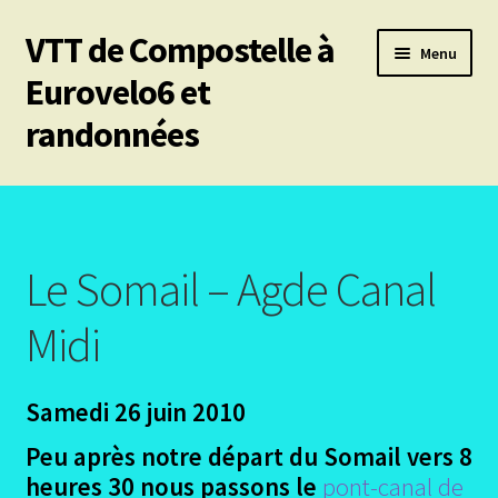
VTT de Compostelle à
Aller
Aller
Menu
à
au
Eurovelo6 et
la
contenu
randonnées
navigation
Ouvrir
Mes 6 chemins vtt de Compostelle
le
menu
Ouvrir
Eurovelo6
enfant
le
Le Somail – Agde Canal
menu
Ouvrir
Autres trajets VTT
enfant
le
Midi
menu
Ouvrir
Chemin de Stevenson
enfant
le
Samedi 26 juin 2010
menu
Ouvrir
Les canaux
enfant
le
Peu après notre départ du Somail vers 8
menu
Ouvrir
Canal du Midi
heures 30 nous passons le
pont-canal de
enfant