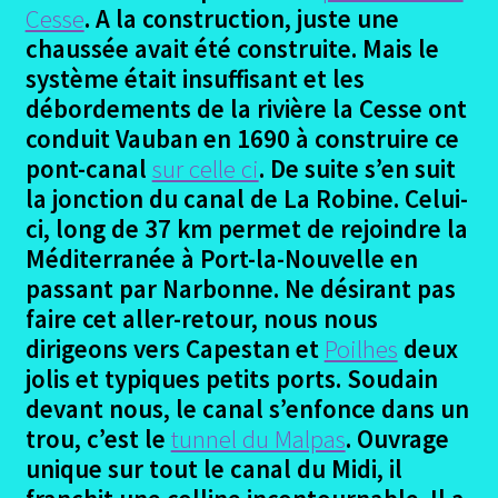
le
Cesse
. A la construction, juste une
menu
Ouvrir
Le parcours canal du Midi
chaussée avait été construite. Mais le
enfant
le
système était insuffisant et les
menu
Vers Toulouse canal midi
débordements de la rivière la Cesse ont
enfant
conduit Vauban en 1690 à construire ce
Le Somail – Agde Canal Midi
pont-canal
sur celle ci
. De suite s’en suit
la jonction du canal de La Robine. Celui-
Bram – Le Somail canal midi
ci, long de 37 km permet de rejoindre la
Méditerranée à Port-la-Nouvelle en
Toulouse – Bram Canal Midi
passant par Narbonne. Ne désirant pas
faire cet aller-retour, nous nous
Photos canal Midi
dirigeons vers Capestan et
Poilhes
deux
jolis et typiques petits ports. Soudain
Les Gîtes appréciations et avis canal Midi
devant nous, le canal s’enfonce dans un
trou, c’est le
tunnel du Malpas
. Ouvrage
Conclusion canal du Midi
unique sur tout le canal du Midi, il