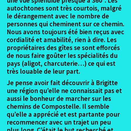
une vue splendide presque à 360°. Les
menu
Ouvrir
La Garona – Toulouse Lourdes
autochtones sont très courtois, malgré
enfant
le
le dérangement avec le nombre de
menu
Ouvrir
La Regordane
personnes qui cheminent sur ce chemin.
enfant
le
Nous avons toujours été bien reçus avec
menu
Ouvrir
Valença Padron Santiago
cordialité et amabilité, rien à dire. Les
enfant
le
propriétaires des gîtes se sont efforcés
menu
Me contacter
de nous faire goûter les spécialités du
enfant
pays (aligot, charcuterie…) ce qui est
très louable de leur part.
Je pense avoir fait découvrir à Brigitte
une région qu’elle ne connaissait pas et
aussi le bonheur de marcher sur les
chemins de Compostelle. Il semble
qu’elle a apprécié et est partante pour
recommencer avec un trajet un peu
plus long. C’était le but recherché et