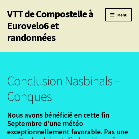
VTT de Compostelle à
Aller
Aller
Menu
à
au
Eurovelo6 et
la
contenu
randonnées
navigation
Ouvrir
Mes 6 chemins vtt de Compostelle
le
menu
Ouvrir
Eurovelo6
enfant
le
Conclusion Nasbinals –
menu
Ouvrir
Autres trajets VTT
enfant
le
Conques
menu
Ouvrir
Randonnées pédestres
enfant
le
Nous avons bénéficié en cette fin
menu
Ouvrir
Le chemin du Cid
Septembre d’une météo
enfant
le
exceptionnellement favorable. Pas une
menu
Ouvrir
Podiensis – Nasbinals Conques
enfant