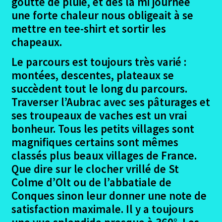
goutte de pluie, et dès la mi journée
le
une forte chaleur nous obligeait à se
menu
Le projet – Nasbinals Conques
enfant
mettre en tee-shirt et sortir les
chapeaux.
Les participants Nasbinal – Conques
Le parcours est toujours très varié :
Ouvrir
Le trajet – Nasbinals Conques
montées, descentes, plateaux se
le
succèdent tout le long du parcours.
menu
Avis sur les logements Nasbinals Conques
Traverser l’Aubrac avec ses pâturages et
enfant
ses troupeaux de vaches est un vrai
La Credential – Nasbinals – Conques
bonheur. Tous les petits villages sont
magnifiques certains sont mêmes
Conclusion Nasbinals – Conques
classés plus beaux villages de France.
Que dire sur le clocher vrillé de St
Ouvrir
Podiensis – Figeac – Moissac
Colme d’Olt ou de l’abbatiale de
le
Conques sinon leur donner une note de
menu
Ouvrir
Porto – Santiago
satisfaction maximale. Il y a toujours
enfant
le