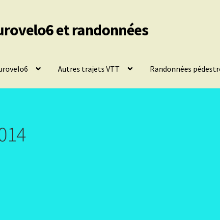
urovelo6 et randonnées
urovelo6
Autres trajets VTT
Randonnées pédestr
2014