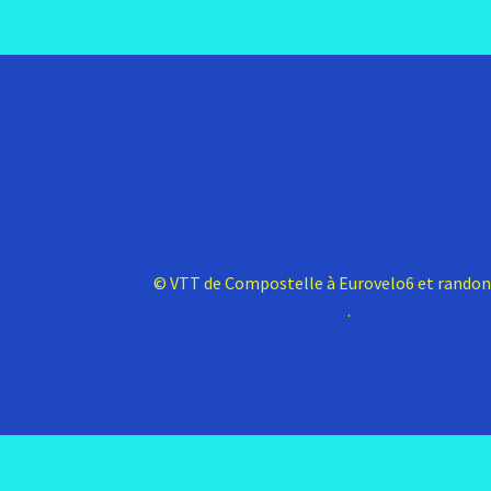
© VTT de Compostelle à Eurovelo6 et rando
Construit avec Storefront
.