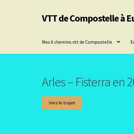
VTT de Compostelle à E
Aller
Aller
à
au
la
contenu
navigation
Mes 6 chemins vtt de Compostelle
E
Arles – Fisterra en 
Vers le trajet