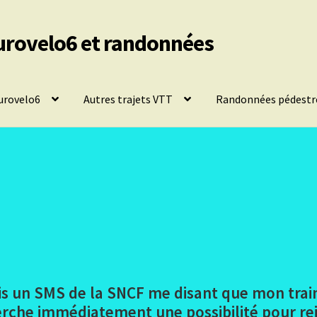
urovelo6 et randonnées
urovelo6
Autres trajets VTT
Randonnées pédestr
ois un SMS de la SNCF me disant que mon trai
rche immédiatement une possibilité pour rejo