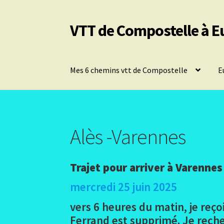
VTT de Compostelle à E
Aller
Aller
à
au
la
contenu
navigation
Mes 6 chemins vtt de Compostelle
E
Alès -Varennes
Trajet pour arriver à Varennes
mercredi 25 juin 2025
vers 6 heures du matin, je reç
Ferrand est supprimé. Je reche