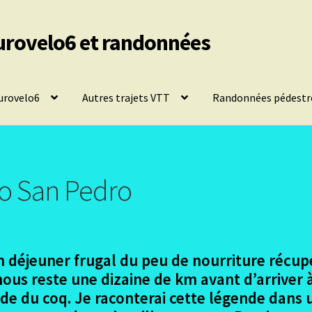
urovelo6 et randonnées
urovelo6
Autres trajets VTT
Randonnées pédestr
to San Pedro
 déjeuner frugal du peu de nourriture récupé
Il nous reste une dizaine de km avant d’arrive
ende du coq. Je raconterai cette légende dans 