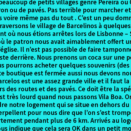
se beaucoup de petits villages genre Pereira 
n ou de pavés. Pas terrible pour marcher et 
s voire même pas du tout . C’est un peu do
aversons le village de Barcelinos à quelques
ant où nous étions arrêtes lors de Lisbonne –
où le patron nous avait aimablement offert un
église. Il n’est pas possible de faire tamponn
ste derrière. Nous prenons un coca sur une p
us pourrons acheter quelques souvenirs (des
ette boutique est fermée aussi nous devons no
celos est une assez grande ville et il faut 
s des routes et des pavés. Ce doit être la spéc
st très lourd quand nous passons Vila Boa. On
re notre logement qui se situe en dehors du c
erpellent pour nous dire que l’on s’est tromp
ortement pendant plus de 6 km. Arrivés au lo
us indique que cela sera OK dans un petit m