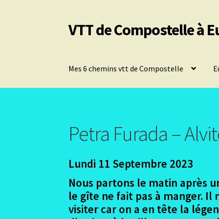
VTT de Compostelle à E
Aller
Aller
à
au
la
contenu
navigation
Mes 6 chemins vtt de Compostelle
E
Petra Furada – Alvi
Lundi 11 Septembre 2023
Nous partons le matin après un
le gîte ne fait pas à manger. 
visiter car on a en tête la lég