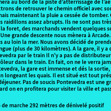
a au bord de la piste d’atterrissage de l’aé
rons de retrouver le chemin officiel avec son 
it mais maintenant la pluie a cessée de tomber
s raidillons assez abrupts. Ils ne sont pas t
 la foret, des marchands vendent quelques s
Une grande descente nous mènera à Arcade. Ce
 au loin la mer. Nous avons décidé de prendr
ongue (plus de 30 kilomètres). A la gare, il y 
vedra par le train Il n’y a pas de distributeur
leur dans le train. En fait, on ne le verra j
tevedra, la gare est immense et dés la sortie,
ongeant les quais. Il est situé est tout prés 
 déjeuner. Pas de soucis Pontevedra est une gr
ard on en profitera pour visiter la ville et pa
 de marche 292 mètres de dénivelé positif