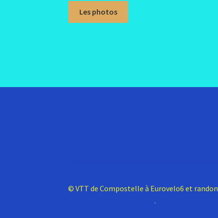
Les photos
© VTT de Compostelle à Eurovelo6 et rando
Construit avec Storefront
.