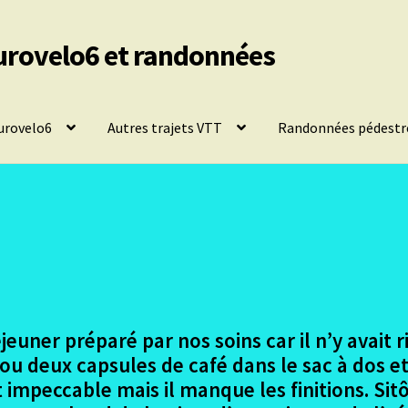
urovelo6 et randonnées
urovelo6
Autres trajets VTT
Randonnées pédestr
euner préparé par nos soins car il n’y avait 
u deux capsules de café dans le sac à dos et
 impeccable mais il manque les finitions. Sitô