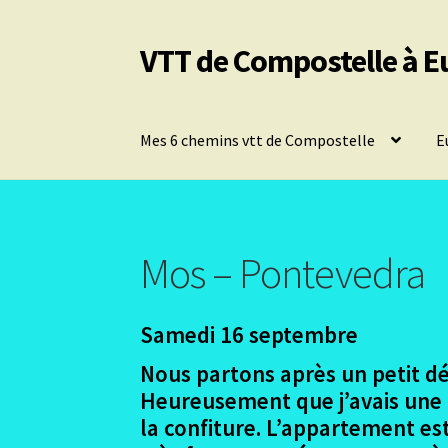
VTT de Compostelle à E
Aller
Aller
à
au
la
contenu
navigation
Mes 6 chemins vtt de Compostelle
E
Mos – Pontevedra
Samedi 16 septembre
Nous partons après un petit déj
Heureusement que j’avais une o
la confiture. L’appartement est