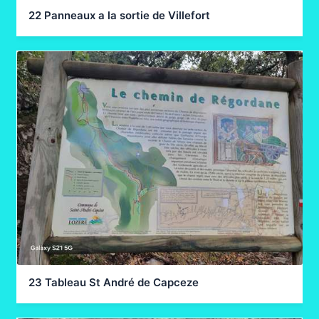
ALès Brugeyrolles photos
22 Panneaux a la sortie de Villefort
Brugeyrolles – La Bastide
Brugeyrolles – La Bastide photos
La Bastide – Villefort
La Bastide – Villefort photos
Villefort – Chamborigaud
Villefort – Chamborigaud photos
Chamborigaud – Le Pradel
23 Tableau St André de Capceze
Chamborigaud – Le Pradel photos