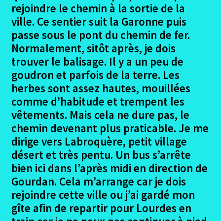
le
rejoindre le chemin à la sortie de la
menu
Ouvrir
Podiensis – Figeac – Moissac
ville. Ce sentier suit la Garonne puis
enfant
le
passe sous le pont du chemin de fer.
menu
Ouvrir
Porto – Santiago
Normalement, sitôt après, je dois
enfant
le
trouver le balisage. Il y a un peu de
menu
Ouvrir
La Garona – Toulouse Lourdes
goudron et parfois de la terre. Les
enfant
le
herbes sont assez hautes, mouillées
menu
La Garona – Projet – Préparation – Déroulement
comme d’habitude et trempent les
enfant
vêtements. Mais cela ne dure pas, le
Ouvrir
Le trajet – La garona
chemin devenant plus praticable. Je me
le
dirige vers Labroquère, petit village
menu
Nîmes – Toulouse
désert et très pentu. Un bus s’arrête
enfant
bien ici dans l’après midi en direction de
Toulouse Photos
Gourdan. Cela m’arrange car je dois
rejoindre cette ville ou j’ai gardé mon
Portet sur Garonne – Muret
gîte afin de repartir pour Lourdes en