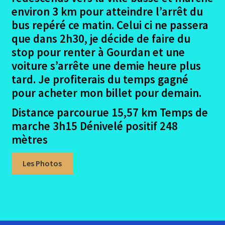
La Garona – Avis sur les logements
environ 3 km pour atteindre l’arrêt du
bus repéré ce matin. Celui ci ne passera
La credentiale la Garona
que dans 2h30, je décide de faire du
stop pour renter à Gourdan et une
Conclusion La Garona
voiture s’arrête une demie heure plus
tard. Je profiterais du temps gagné
Ouvrir
La Regordane
pour acheter mon billet pour demain.
le
Distance parcourue 15,57 km Temps de
menu
Ouvrir
Valença Padron Santiago
enfant
marche 3h15 Dénivelé positif 248
le
mètres
menu
Me contacter
enfant
Les Photos