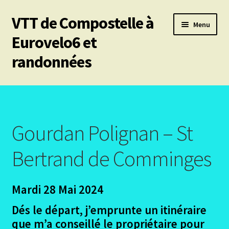
VTT de Compostelle à
Aller
Aller
Menu
à
au
Eurovelo6 et
la
contenu
randonnées
navigation
Ouvrir
Mes 6 chemins vtt de Compostelle
le
menu
Ouvrir
Eurovelo6
enfant
le
Gourdan Polignan – St
menu
Ouvrir
Autres trajets VTT
enfant
le
Bertrand de Comminges
menu
Ouvrir
Randonnées pédestres
enfant
le
Mardi 28 Mai 2024
menu
Ouvrir
Le chemin du Cid
enfant
le
Dés le départ, j’emprunte un itinéraire
menu
Ouvrir
Podiensis – Nasbinals Conques
que m’a conseillé le propriétaire pour
enfant