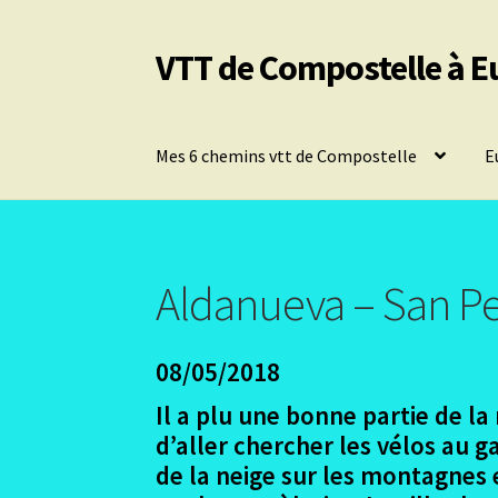
VTT de Compostelle à E
Aller
Aller
à
au
la
contenu
navigation
Mes 6 chemins vtt de Compostelle
E
Aldanueva – San P
08/05/2018
Il a plu une bonne partie de la
d’aller chercher les vélos au ga
de la neige sur les montagnes