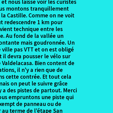
t nous laisse voir les curistes
 nous montons tranquillement
s la Castille. Comme on ne voit
 faut redescendre 1 km pour
evient technique entre les
le. Au fond de la vallée un
 montante mais goudronnée. Un
ville pas VTT et on est obligé
 il devra pousser le vélo sur
e Valdelacasa. Bien content de
ions, il n’y a rien que de
s cette contrée. Et tout cela
ais on peut le suivre grâce
y a des pistes de partout. Merci
nous empruntons une piste qui
a exempt de panneau ou de
r au terme de l’étape San