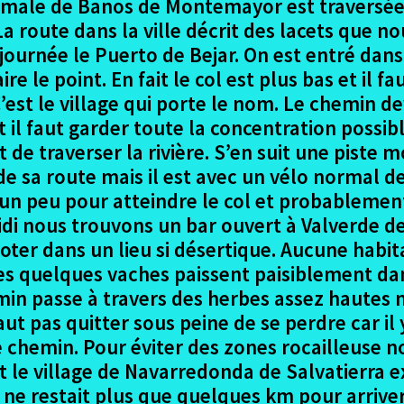
ermale de Banos de Montemayor est traversée e
. La route dans la ville décrit des lacets que
 journée le Puerto de Bejar. On est entré dan
aire le point. En fait le col est plus bas et il
’est le village qui porte le nom. Le chemin d
t il faut garder toute la concentration possib
de traverser la rivière. S’en suit une piste
 sa route mais il est avec un vélo normal de 
 un peu pour atteindre le col et probablement
idi nous trouvons un bar ouvert à Valverde d
ter dans un lieu si désertique. Aucune habitat
es quelques vaches paissent paisiblement dan
min passe à travers des herbes assez hautes m
ut pas quitter sous peine de se perdre car il 
e chemin. Pour éviter des zones rocailleuse 
ent le village de Navarredonda de Salvatierr
il ne restait plus que quelques km pour arrive