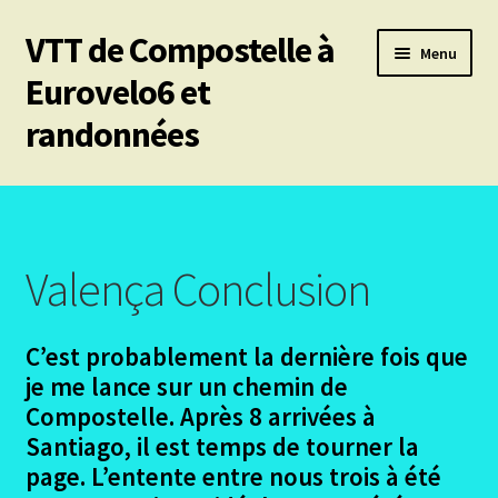
VTT de Compostelle à
Aller
Aller
Menu
à
au
Eurovelo6 et
la
contenu
randonnées
navigation
Ouvrir
Mes 6 chemins vtt de Compostelle
le
menu
Ouvrir
Eurovelo6
enfant
le
Valença Conclusion
menu
Ouvrir
Autres trajets VTT
enfant
le
C’est probablement la dernière fois que
menu
Ouvrir
Randonnées pédestres
enfant
je me lance sur un chemin de
le
menu
Compostelle. Après 8 arrivées à
Ouvrir
Le chemin du Cid
enfant
Santiago, il est temps de tourner la
le
menu
page. L’entente entre nous trois à été
Ouvrir
Podiensis – Nasbinals Conques
enfant