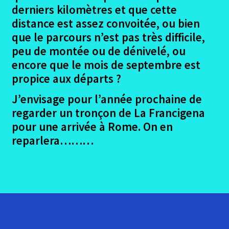
menu
Vidéo du Botafumero
derniers kilomètres et que cette
enfant
distance est assez convoitée, ou bien
Valença Avis sur les logements
que le parcours n’est pas très difficile,
peu de montée ou de dénivelé, ou
Valença compostela
encore que le mois de septembre est
propice aux départs ?
Valença Conclusion
J’envisage pour l’année prochaine de
regarder un tronçon de La Francigena
Me contacter
pour une arrivée à Rome. On en
reparlera………