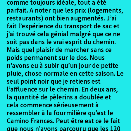
le
comme toujours idéale, tout a été
menu
parfait. A noter que les prix (logements,
Ouvrir
Podiensis – Figeac – Moissac
enfant
le
restaurants) ont bien augmentés. J’ai
menu
Ouvrir
fait l’expérience du transport de sac et
Porto – Santiago
enfant
le
j’ai trouvé cela génial malgré que ce ne
menu
Ouvrir
soit pas dans le vrai esprit du chemin.
La Garona – Toulouse Lourdes
enfant
le
Mais quel plaisir de marcher sans ce
menu
Ouvrir
poids permanent sur le dos. Nous
La Regordane
enfant
le
n’avons eu à subir qu’un jour de petite
menu
Ouvrir
pluie, chose normale en cette saison. Le
Valença Padron Santiago
enfant
le
seul point noir que je retiens est
menu
l’affluence sur le chemin. En deux ans,
Valença Le Projet
enfant
la quantité de pèlerins a doublée et
Valença les participants
cela commence sérieusement à
ressembler à la fourmilière qu’est le
Ouvrir
Valença le Trajet
Camino Frances. Peut être est ce le fait
le
que nous n’avons parcouru que les 120