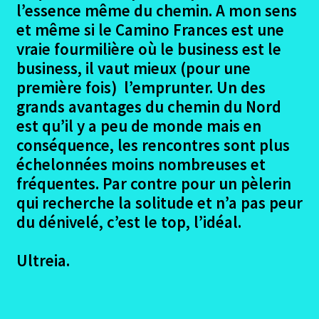
l’essence même du chemin. A mon sens
Conclusion camino primitif
et même si le Camino Frances est une
Ouvrir
vraie fourmilière où le business est le
Lisbonne – Santiago en 2016
le
business, il vaut mieux (pour une
menu
Ouvrir
Madrid – Santiago en 2017
première fois) l’emprunter. Un des
enfant
le
grands avantages du chemin du Nord
menu
Ouvrir
Seville – Santiago en 2018
est qu’il y a peu de monde mais en
enfant
le
conséquence, les rencontres sont plus
menu
Ouvrir
Eurovelo6
échelonnées moins nombreuses et
enfant
le
fréquentes. Par contre pour un pèlerin
menu
Ouvrir
Autres trajets VTT
qui recherche la solitude et n’a pas peur
enfant
le
du dénivelé, c’est le top, l’idéal.
menu
Ouvrir
Randonnées pédestres
enfant
le
Ultreia.
menu
Me contacter
enfant