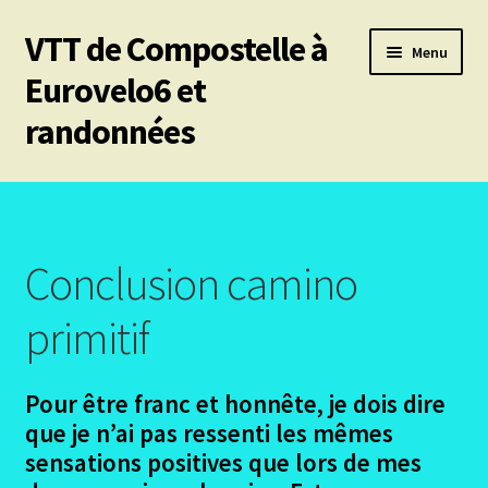
VTT de Compostelle à
Aller
Aller
Menu
à
au
Eurovelo6 et
la
contenu
randonnées
navigation
Ouvrir
Mes 6 chemins vtt de Compostelle
le
menu
Les divers chemins
enfant
Conclusion camino
Ouvrir
Le Puy en Velay – Santiago – Fisterra – Année 2009
le
primitif
menu
Ouvrir
Arles – Fisterra en 2014
enfant
le
Pour être franc et honnête, je dois dire
menu
Ouvrir
Irun – Santiago en 2015
que je n’ai pas ressenti les mêmes
enfant
le
sensations positives que lors de mes
menu
Le Projet camino primitif
enfant