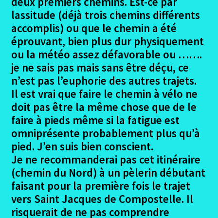
deux premiers chemins. Est-ce par
lassitude (déjà trois chemins différents
Les Participants camino primitif
accomplis) ou que le chemin a été
éprouvant, bien plus dur physiquement
Ouvrir
Le Trajet chemin primitif
ou la météo assez défavorable ou …….
le
menu
je ne sais pas mais sans être déçu, ce
Derniers jours à Santiago chemin primitif
enfant
n’est pas l’euphorie des autres trajets.
Il est vrai que faire le chemin à vélo ne
Le Retour mouvementé en bus
doit pas être la même chose que de le
faire à pieds même si la fatigue est
Gîtes et Auberges – Avis chemin primitif
omniprésente probablement plus qu’à
pied. J’en suis bien conscient.
Coût financier camino primitif
Je ne recommanderai pas cet itinéraire
(chemin du Nord) à un pèlerin débutant
Matériel emporté
faisant pour la première fois le trajet
vers Saint Jacques de Compostelle. Il
Le Chemin Primitif La Compostella
risquerait de ne pas comprendre