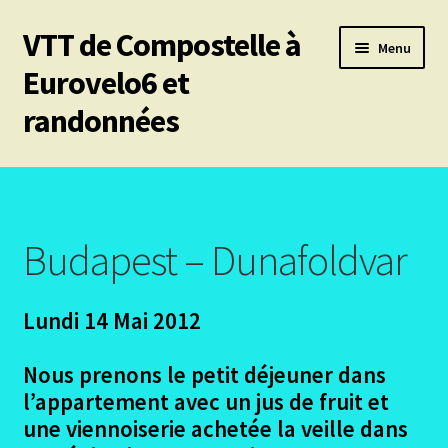
VTT de Compostelle à
Aller
Aller
Menu
à
au
Eurovelo6 et
la
contenu
randonnées
navigation
Ouvrir
Mes 6 chemins vtt de Compostelle
le
menu
Ouvrir
Eurovelo6
enfant
le
Budapest – Dunafoldvar
menu
Eurovelo6 Le Projet – Recherches de participants
enfant
Lundi 14 Mai 2012
Ouvrir
Eurovelo6- Les Etapes
le
menu
Nous prenons le petit déjeuner dans
Ouvrir
France
enfant
l’appartement avec un jus de fruit et
le
menu
une viennoiserie achetée la veille dans
Ouvrir
Suisse
enfant