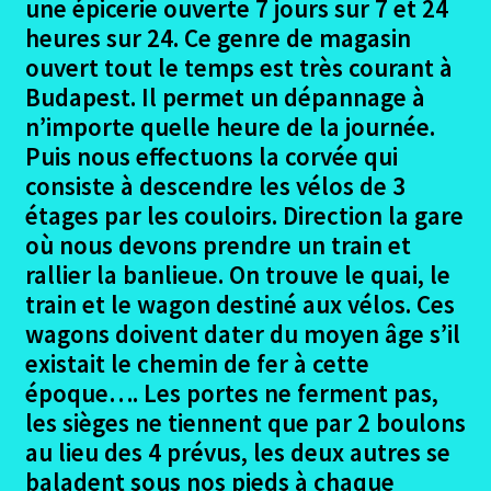
le
une épicerie ouverte 7 jours sur 7 et 24
menu
heures sur 24. Ce genre de magasin
Ouvrir
Allemagne
enfant
le
ouvert tout le temps est très courant à
menu
Ouvrir
Budapest. Il permet un dépannage à
Autriche
enfant
le
n’importe quelle heure de la journée.
menu
Ouvrir
Puis nous effectuons la corvée qui
Slovaquie
enfant
le
consiste à descendre les vélos de 3
menu
Ouvrir
étages par les couloirs. Direction la gare
Hongrie
enfant
le
où nous devons prendre un train et
menu
rallier la banlieue. On trouve le quai, le
Komaron – Vac
enfant
train et le wagon destiné aux vélos. Ces
wagons doivent dater du moyen âge s’il
Vac – Budapest
existait le chemin de fer à cette
Budapest – Dunafoldvar
époque…. Les portes ne ferment pas,
les sièges ne tiennent que par 2 boulons
Dunafoldvar – Mohacs
au lieu des 4 prévus, les deux autres se
baladent sous nos pieds à chaque