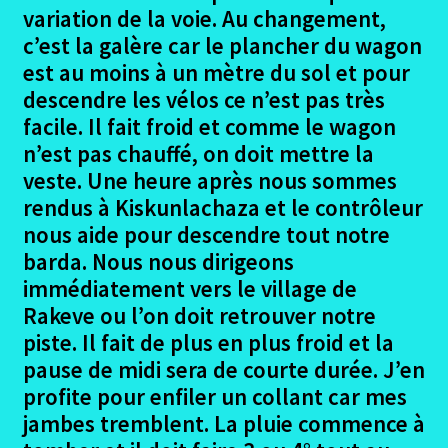
Ouvrir
Croatie
variation de la voie. Au changement,
le
c’est la galère car le plancher du wagon
menu
Ouvrir
Serbie
est au moins à un mètre du sol et pour
enfant
le
descendre les vélos ce n’est pas très
menu
Ouvrir
Roumanie
facile. Il fait froid et comme le wagon
enfant
le
n’est pas chauffé, on doit mettre la
menu
Ouvrir
Conclusions
veste. Une heure après nous sommes
enfant
le
rendus à Kiskunlachaza et le contrôleur
menu
Eurovelo6 – Hébergements
nous aide pour descendre tout notre
enfant
barda. Nous nous dirigeons
Ouvrir
Autres trajets VTT
immédiatement vers le village de
le
Rakeve ou l’on doit retrouver notre
menu
Ouvrir
Randonnées pédestres
piste. Il fait de plus en plus froid et la
enfant
le
pause de midi sera de courte durée. J’en
menu
Me contacter
profite pour enfiler un collant car mes
enfant
jambes tremblent. La pluie commence à