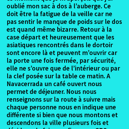
le
oublié mon sac à dos à l’auberge. Ce
menu
Ouvrir
Madrid – Santiago en 2017
doit être la fatigue de la veille car ne
enfant
le
pas sentir le manque de poids sur le dos
menu
Le projet Madrid
est quand même bizarre. Retour à la
enfant
case départ et heureusement que les
Les Participants Madrid
asiatiques rencontrés dans le dortoir
sont encore là et peuvent m’ouvrir car
Ouvrir
Le trajet Madrid
la porte une fois fermée, par sécurité,
le
elle ne s’ouvre que de l’intérieur ou par
menu
Alès – Madrid
la clef posée sur la table ce matin. A
enfant
Navacerrada un café ouvert nous
Madrid – Mataelpino
permet de déjeuner. Nous nous
renseignons sur la route à suivre mais
Mataelpino – Segovie
chaque personne nous en indique une
différente si bien que nous montons et
Segovie – Coca
descendons la ville plusieurs fois et