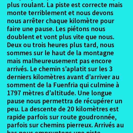
plus roulant. La piste est correcte mais
monte terriblement et nous devons
Madrid deuxième jour à Santiago
nous arrêter chaque kilomètre pour
Ouvrir
faire une pause. Les piétons nous
Madrid le retour et materiel emporté
le
doublent et vont plus vite que nous.
menu
Deux ou trois heures plus tard, nous
Madrid Gites et Auberges
enfant
sommes sur le haut de la montagne
Ouvrir
mais malheureusement pas encore
Madrid Documents divers
le
arrivés. Le chemin s’aplatit sur les 3
menu
Madrid Conclusion
derniers kilomètres avant d’arriver au
enfant
somment de la Fuenfria qui culmine à
Ouvrir
Seville – Santiago en 2018
1797 mètres d’altitude. Une longue
le
pause nous permettra de récupérer un
menu
Ouvrir
Eurovelo6
peu. La descente de 20 kilomètres est
enfant
le
rapide parfois sur route goudronnée,
menu
Ouvrir
Autres trajets VTT
parfois sur chemins pierreux. Arrivés au
enfant
le
bas nous empruntons une piste