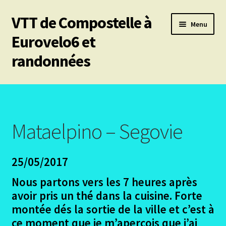
VTT de Compostelle à
Aller
Aller
Menu
à
au
Eurovelo6 et
la
contenu
randonnées
navigation
Ouvrir
Mes 6 chemins vtt de Compostelle
le
menu
Les divers chemins
enfant
Mataelpino – Segovie
Ouvrir
Le Puy en Velay – Santiago – Fisterra – Année 2009
le
25/05/2017
menu
Ouvrir
Arles – Fisterra en 2014
enfant
le
Nous partons vers les 7 heures après
menu
Ouvrir
Irun – Santiago en 2015
avoir pris un thé dans la cuisine. Forte
enfant
le
montée dés la sortie de la ville et c’est à
menu
Ouvrir
Lisbonne – Santiago en 2016
ce moment que je m’aperçois que j’ai
enfant