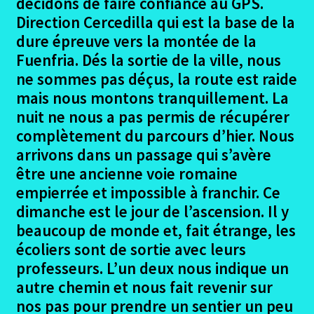
décidons de faire confiance au GPS.
Coca – Simancas
Direction Cercedilla qui est la base de la
dure épreuve vers la montée de la
Simancas – Villalon de Campos
Fuenfria. Dés la sortie de la ville, nous
ne sommes pas déçus, la route est raide
Villalon de campos puente villarente photos
mais nous montons tranquillement. La
nuit ne nous a pas permis de récupérer
Puentevillarente – Rabanal del Camino
complètement du parcours d’hier. Nous
arrivons dans un passage qui s’avère
Rabanal del Camino – Vega de Valcarce
être une ancienne voie romaine
empierrée et impossible à franchir. Ce
Vega de Valcarce – Rente
dimanche est le jour de l’ascension. Il y
beaucoup de monde et, fait étrange, les
Rente – Pedrouzo
écoliers sont de sortie avec leurs
professeurs. L’un deux nous indique un
Madrid Pedrouzo – Santiago
autre chemin et nous fait revenir sur
nos pas pour prendre un sentier un peu
Madrid Premier jour à Santiago