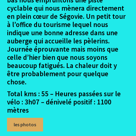
menu
Ouvrir
Randonnées pédestres
cyclable qui nous mènera directement
enfant
le
en plein cœur de Ségovie. Un petit tour
menu
Me contacter
à l’office du tourisme lequel nous
enfant
indique une bonne adresse dans une
auberge qui accueille les pèlerins.
Journée éprouvante mais moins que
celle d’hier bien que nous soyons
beaucoup fatigués. La chaleur doit y
être probablement pour quelque
chose.
Total kms : 55 – Heures passées sur le
vélo : 3h07 – dénivelé positif : 1100
mètres
les photos