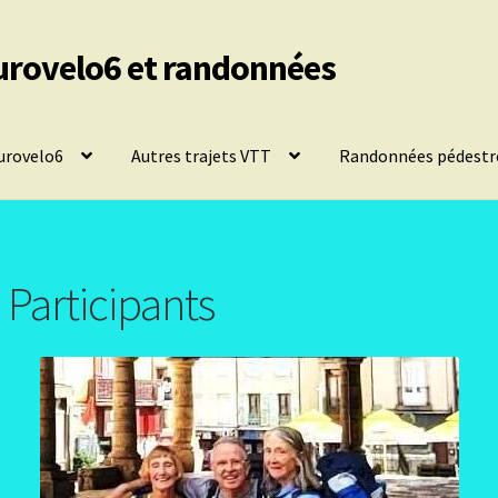
urovelo6 et randonnées
urovelo6
Autres trajets VTT
Randonnées pédestr
Participants