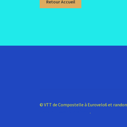
Retour Accueil
© VTT de Compostelle à Eurovelo6 et rando
Construit avec Storefront
.