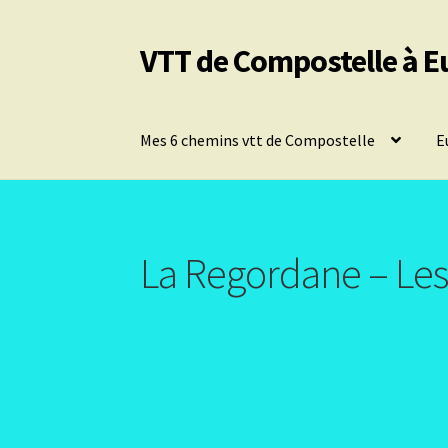
VTT de Compostelle à E
Aller
Aller
à
au
la
contenu
navigation
Mes 6 chemins vtt de Compostelle
E
La Regordane – Les 