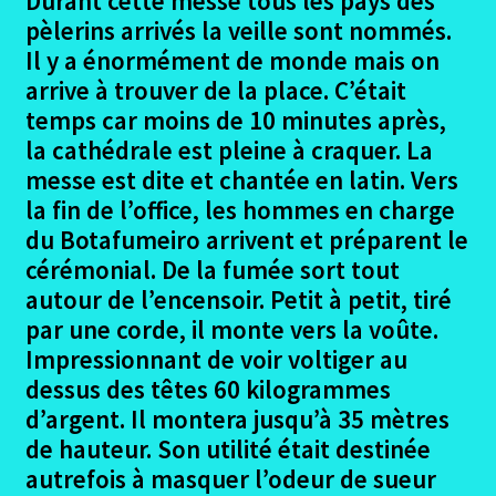
Durant cette messe tous les pays des
Coca – Simancas
pèlerins arrivés la veille sont nommés.
Il y a énormément de monde mais on
Simancas – Villalon de Campos
arrive à trouver de la place. C’était
temps car moins de 10 minutes après,
Villalon de campos puente villarente photos
la cathédrale est pleine à craquer. La
messe est dite et chantée en latin. Vers
Puentevillarente – Rabanal del Camino
la fin de l’office, les hommes en charge
du Botafumeiro arrivent et préparent le
Rabanal del Camino – Vega de Valcarce
cérémonial. De la fumée sort tout
autour de l’encensoir. Petit à petit, tiré
Vega de Valcarce – Rente
par une corde, il monte vers la voûte.
Impressionnant de voir voltiger au
Rente – Pedrouzo
dessus des têtes 60 kilogrammes
d’argent. Il montera jusqu’à 35 mètres
Madrid Pedrouzo – Santiago
de hauteur. Son utilité était destinée
autrefois à masquer l’odeur de sueur
Madrid Premier jour à Santiago