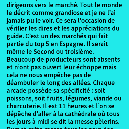
le
dirigeons vers le marché. Tout le monde
menu
Ouvrir
Madrid – Santiago en 2017
le décrit comme grandiose et je ne l’ai
enfant
le
jamais pu le voir. Ce sera l’occasion de
menu
Le projet Madrid
vérifier les dires et les appréciations du
enfant
guide. C’est un des marchés qui fait
Les Participants Madrid
partie du top 5 en Espagne. Il serait
même le Second ou troisième.
Ouvrir
Le trajet Madrid
Beaucoup de producteurs sont absents
le
et n’ont pas ouvert leur échoppe mais
menu
Alès – Madrid
cela ne nous empêche pas de
enfant
déambuler le long des allées. Chaque
Madrid – Mataelpino
arcade possède sa spécificité : soit
poissons, soit fruits, légumes, viande ou
Mataelpino – Segovie
charcuterie. Il est 11 heures et l’on se
dépêche d’aller à la cathédrale où tous
Segovie – Coca
les jours à midi se dit la messe pèlerins.