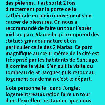
des pèlerins. Il est sortit 2 fois
directement par la porte de la
Madrid deuxième jour à Santiago
cathédrale en plein mouvement sans
causer de blessures. On nous a
Ouvrir
Madrid le retour et materiel emporté
le
recommandé de faire un tour l’après
menu
midi au parc Alameda qui comprend des
Madrid Gites et Auberges
enfant
statues grandeur nature et en
Ouvrir
particulier celle des 2 Marias. Ce parc
Madrid Documents divers
le
magnifique au cœur même de la cité est
menu
très prisé par les habitants de Santiago.
Madrid Conclusion
enfant
Il domine la ville. S’en suit la visite du
Ouvrir
tombeau de St Jacques puis retour au
Seville – Santiago en 2018
le
logement car demain c’est le départ.
menu
Ouvrir
Eurovelo6
Note personnelle : dans l’onglet
enfant
le
logement/restauration faire un tour
menu
Ouvrir
Autres trajets VTT
dans l’excellent restaurant que nous
enfant
le