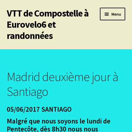
VTT de Compostelle à
Aller
Aller
Menu
à
au
Eurovelo6 et
la
contenu
randonnées
navigation
Ouvrir
Mes 6 chemins vtt de Compostelle
le
menu
Les divers chemins
enfant
Madrid deuxième jour à
Ouvrir
Le Puy en Velay – Santiago – Fisterra – Année 2009
le
Santiago
menu
Ouvrir
Arles – Fisterra en 2014
enfant
le
05/06/2017 SANTIAGO
menu
Ouvrir
Irun – Santiago en 2015
enfant
le
Malgré que nous soyons le lundi de
menu
Ouvrir
Lisbonne – Santiago en 2016
Pentecôte, dès 8h30 nous nous
enfant