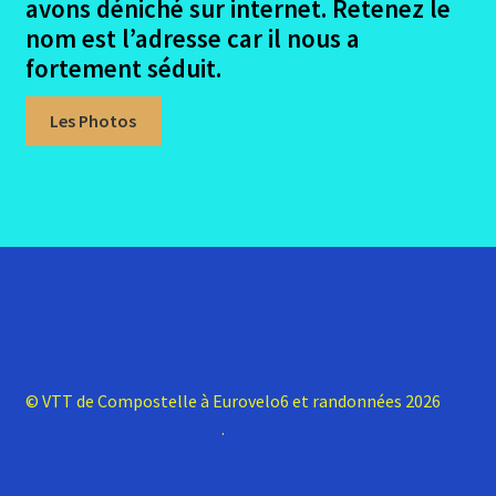
avons déniché sur internet. Retenez le
menu
Ouvrir
Randonnées pédestres
nom est l’adresse car il nous a
enfant
le
fortement séduit.
menu
Me contacter
enfant
Les Photos
© VTT de Compostelle à Eurovelo6 et randonnées 2026
Construit avec Storefront
.