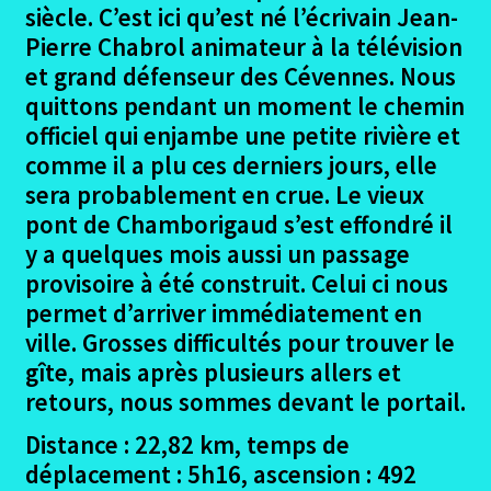
siècle. C’est ici qu’est né l’écrivain Jean-
Pierre Chabrol animateur à la télévision
Le Pradel – Alès
et grand défenseur des Cévennes. Nous
quittons pendant un moment le chemin
Le Pradel – Alès photos
officiel qui enjambe une petite rivière et
comme il a plu ces derniers jours, elle
La Regordane – Avis sur les logements
sera probablement en crue. Le vieux
Ouvrir
pont de Chamborigaud s’est effondré il
La Regordane – Conclusion
le
y a quelques mois aussi un passage
menu
Ouvrir
Valença Padron Santiago
provisoire à été construit. Celui ci nous
enfant
le
permet d’arriver immédiatement en
menu
Me contacter
ville. Grosses difficultés pour trouver le
enfant
gîte, mais après plusieurs allers et
retours, nous sommes devant le portail.
Distance : 22,82 km, temps de
déplacement : 5h16, ascension : 492