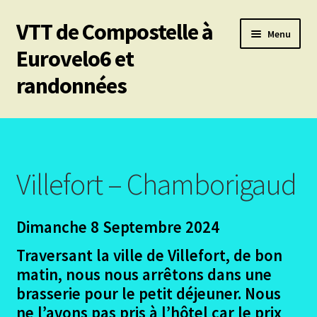
VTT de Compostelle à
Aller
Aller
Menu
à
au
Eurovelo6 et
la
contenu
randonnées
navigation
Ouvrir
Mes 6 chemins vtt de Compostelle
le
menu
Ouvrir
Eurovelo6
enfant
le
Villefort – Chamborigaud
menu
Ouvrir
Autres trajets VTT
enfant
le
Dimanche 8 Septembre 2024
menu
Ouvrir
Randonnées pédestres
enfant
le
Traversant la ville de Villefort, de bon
menu
Ouvrir
Le chemin du Cid
matin, nous nous arrêtons dans une
enfant
le
brasserie pour le petit déjeuner. Nous
menu
Ouvrir
Podiensis – Nasbinals Conques
ne l’avons pas pris à l’hôtel car le prix
enfant