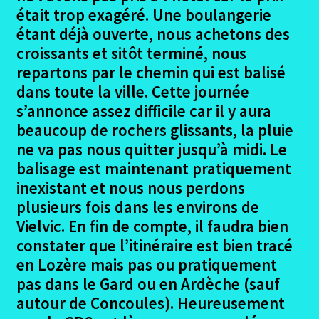
le
était trop exagéré. Une boulangerie
menu
Ouvrir
Podiensis – Figeac – Moissac
étant déjà ouverte, nous achetons des
enfant
le
croissants et sitôt terminé, nous
menu
Ouvrir
Porto – Santiago
repartons par le chemin qui est balisé
enfant
le
dans toute la ville. Cette journée
menu
Ouvrir
La Garona – Toulouse Lourdes
s’annonce assez difficile car il y aura
enfant
le
beaucoup de rochers glissants, la pluie
menu
Ouvrir
La Regordane
ne va pas nous quitter jusqu’à midi. Le
enfant
le
balisage est maintenant pratiquement
menu
La Regordane – Le projet
inexistant et nous nous perdons
enfant
plusieurs fois dans les environs de
La Regordane – Les Participants
Vielvic. En fin de compte, il faudra bien
constater que l’itinéraire est bien tracé
Ouvrir
La Regordane – Le Trajet
en Lozère mais pas ou pratiquement
le
pas dans le Gard ou en Ardèche (sauf
menu
Alès – Brugeyrolles
autour de Concoules). Heureusement
enfant