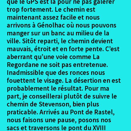
que le GPS est là pour ne pas galérer
ALès Brugeyrolles photos
trop fortement. Le chemin est
maintenant assez facile et nous
Brugeyrolles – La Bastide
arrivons à Génolhac où nous pouvons
manger sur un banc au milieu de la
Brugeyrolles – La Bastide photos
ville. Sitôt reparti, le chemin devient
mauvais, étroit et en forte pente. C’est
La Bastide – Villefort
aberrant qu’une voie comme La
Regordane ne soit pas entretenue.
La Bastide – Villefort photos
Inadmissible que des ronces nous
fouettent le visage. La désertion en est
Villefort – Chamborigaud
probablement le résultat. Pour ma
part, je conseillerai plutôt de suivre le
Villefort – Chamborigaud photos
chemin de Stevenson, bien plus
praticable. Arrivés au Pont de Rastel,
Chamborigaud – Le Pradel
nous faisons une pause, posons nos
sacs et traversons le pont du XVIII
Chamborigaud – Le Pradel photos