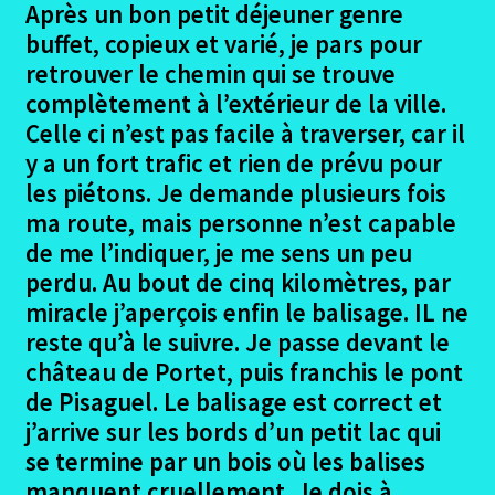
le
Après un bon petit déjeuner genre
menu
Ouvrir
buffet, copieux et varié, je pars pour
Podiensis – Figeac – Moissac
enfant
le
retrouver le chemin qui se trouve
menu
Ouvrir
complètement à l’extérieur de la ville.
Porto – Santiago
enfant
le
Celle ci n’est pas facile à traverser, car il
menu
Ouvrir
La Garona – Toulouse Lourdes
y a un fort trafic et rien de prévu pour
enfant
le
les piétons. Je demande plusieurs fois
menu
La Garona – Projet – Préparation – Déroulement
ma route, mais personne n’est capable
enfant
de me l’indiquer, je me sens un peu
Ouvrir
Le trajet – La garona
perdu. Au bout de cinq kilomètres, par
le
miracle j’aperçois enfin le balisage. IL ne
menu
Nîmes – Toulouse
reste qu’à le suivre. Je passe devant le
enfant
château de Portet, puis franchis le pont
Toulouse Photos
de Pisaguel. Le balisage est correct et
j’arrive sur les bords d’un petit lac qui
Portet sur Garonne – Muret
se termine par un bois où les balises
manquent cruellement. Je dois à