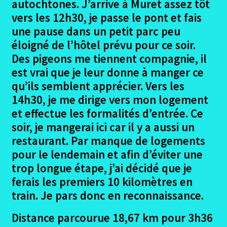
autochtones. J’arrive à Muret assez tôt
vers les 12h30, je passe le pont et fais
Estancarbon – Gourdan Polignac
une pause dans un petit parc peu
éloigné de l’hôtel prévu pour ce soir.
Estancarbon – Gourdan Polignac Photos
Des pigeons me tiennent compagnie, il
est vrai que je leur donne à manger ce
Gourdan Polignan – St Bertrand de Comminges
qu’ils semblent apprécier. Vers les
14h30, je me dirige vers mon logement
Gourdan Polignan – St Bertrand Photos
et effectue les formalités d’entrée. Ce
soir, je mangerai ici car il y a aussi un
Lourdes Premier jour
restaurant. Par manque de logements
pour le lendemain et afin d’éviter une
Lourdes Premier jour Photos
trop longue étape, j’ai décidé que je
ferais les premiers 10 kilomètres en
Lourdes Dernier Jour
train. Je pars donc en reconnaissance.
Lourdes Dernier jour Photos
Distance parcourue 18,67 km pour 3h36