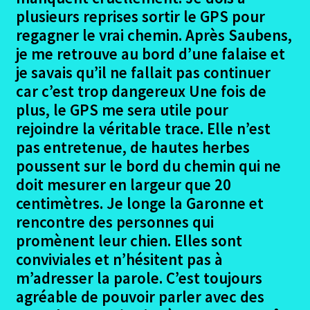
Portet-Muret Photos
plusieurs reprises sortir le GPS pour
regagner le vrai chemin. Après Saubens,
Muret – Rieux Volvestre
je me retrouve au bord d’une falaise et
je savais qu’il ne fallait pas continuer
Muret-Rieux photos
car c’est trop dangereux Une fois de
plus, le GPS me sera utile pour
Rieux – Palaminy
rejoindre la véritable trace. Elle n’est
pas entretenue, de hautes herbes
Rieux-Palaminy Photos
poussent sur le bord du chemin qui ne
doit mesurer en largeur que 20
Palaminy – Saint Martory
centimètres. Je longe la Garonne et
rencontre des personnes qui
Palaminy-Saint Martory photos
promènent leur chien. Elles sont
conviviales et n’hésitent pas à
Saint Martory – Estancarbon
m’adresser la parole. C’est toujours
agréable de pouvoir parler avec des
Saint Martory – Estancarbon Photos