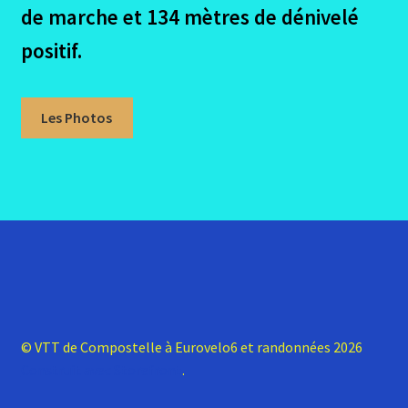
de marche et 134 mètres de dénivelé
La Garona – Avis sur les logements
positif.
La credentiale la Garona
Conclusion La Garona
Les Photos
Ouvrir
La Regordane
le
menu
Ouvrir
Valença Padron Santiago
enfant
le
menu
Me contacter
enfant
© VTT de Compostelle à Eurovelo6 et randonnées 2026
Construit avec Storefront
.