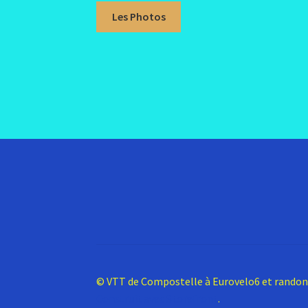
Les Photos
© VTT de Compostelle à Eurovelo6 et rando
Construit avec Storefront
.