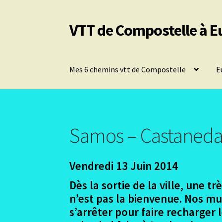
VTT de Compostelle à E
Aller
Aller
à
au
la
contenu
navigation
Mes 6 chemins vtt de Compostelle
E
Samos – Castaneda
Vendredi 13 Juin 2014
Dès la sortie de la ville, une 
n’est pas la bienvenue. Nos mus
s’arrêter pour faire recharger 