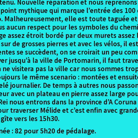
s tenu. Nouvelle réparation et nous reprenons
n point mythique qui marque l’entrée des 100 
go. Malheureusement, elle est toute taguée 
lus aucun respect pour les symboles du chem
e assez étroit bordé par deux murets assez h
ur de grosses pierres et avec les vélos, il est
centes se succèdent, on se croirait un peu 
ver jusqu’à la ville de Portomarin, il faut trav
ne visitera pas la ville car nous sommes trop
oujours le même scenario : montées et ensuit
lé journalier. De temps à autres nous passon
teur avec un plateau en pierre assez large pou
 Rei nous entrons dans la province d’A Corun
ur traverser Mélide et c’est enfin avec grand
gîte vers les 15h30.
rnée : 82 pour 5h20 de pédalage.