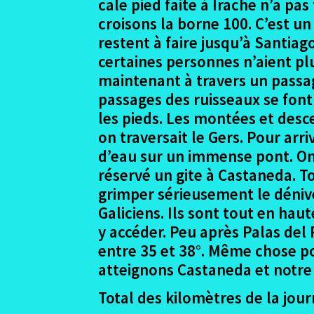
cale pied faite à Irache n’a pa
croisons la borne 100. C’est u
restent à faire jusqu’à Santia
certaines personnes n’aient p
maintenant à travers un passag
passages des ruisseaux se font s
les pieds. Les montées et des
on traversait le Gers. Pour arri
d’eau sur un immense pont. On 
réservé un gite à Castaneda. T
grimper sérieusement le dénive
Galiciens. Ils sont tout en hau
y accéder. Peu après Palas del
entre 35 et 38°. Même chose po
atteignons Castaneda et notre 
Total des kilomètres de la jou