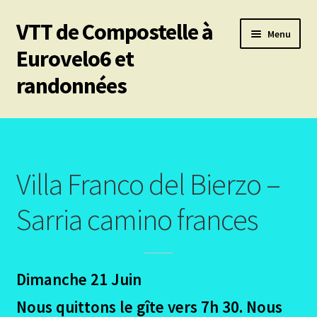
VTT de Compostelle à
Aller
Aller
Menu
à
au
Eurovelo6 et
la
contenu
randonnées
navigation
Ouvrir
Mes 6 chemins vtt de Compostelle
le
menu
Les divers chemins
enfant
Villa Franco del Bierzo –
Ouvrir
Le Puy en Velay – Santiago – Fisterra – Année 2009
le
Sarria camino frances
menu
Le Puy les participants
enfant
Le puy – Le projet
Dimanche 21 Juin
Ouvrir
Nous quittons le gîte vers 7h 30. Nous
Le Puy en Velay – Le trajet