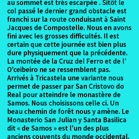
au sommet est très escarpée . Sitôt le
col passé le dernier grand obstacle est
Hontanas – Sahagun
franchi sur la route conduisant à Saint
Jacques de Compostelle. Nous en avons
Sahagun – Astorga
fini avec les grosses difficultés. Il est
certain que cette journée est bien plus
Astorga – Villa Franco del Bierzo
dure physiquement que la précédente.
La montée de la Cruz del Ferro et de l’
Villa Franco del Bierzo – Sarria
O’ceibeiro ne se ressemblent pas.
Arrivés à Tricastela une variante nous
Sarria – Arzua
permet de passer par San Cristovo do
Real pour atteindre le monastère de
Arzua – Santiago
Samos. Nous choisissons celle ci. Un
beau chemin de forêt nous y amène. Le
Santiago – Fisterra
Monasterio San Julian y Santa Basilica
dit « de Samos » est l’un des plus
Fisterra – Santiago
anciens couvents du monde occidental.