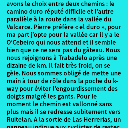
le
avons le choix entre deux chemins : le
menu
camino duro réputé difficile et l’autre
Le Puy – Domaine du Sauvage
enfant
parallèle à la route dans la vallée du
Domaine du Sauvage – Nasbinals
Valcarce. Pierre préfère « el duro », pour
ma part j’opte pour la vallée car il y a le
Nasbinal-Golinhac camino frances
O’Cebeiro qui nous attend et il semble
bien que ce ne sera pas du gâteau. Nous
Golignac-Livignac camino frances
nous rejoignons à Trabadelo après une
dizaine de km. Il fait très froid, on se
Livignac – Cajarc
gèle. Nous sommes obligé de mette une
main à tour de rôle dans la poche du k-
Cajarc – La Roziere
way pour éviter l’engourdissement des
doigts malgré les gants. Pour le
La Roziere – Moissac
moment le chemin est vallonné sans
plus mais il se redresse subitement vers
Moissac – Condom
Ruitelan. A la sortie de Las Herrerias, un
panneau indique aux cyclistes de rester