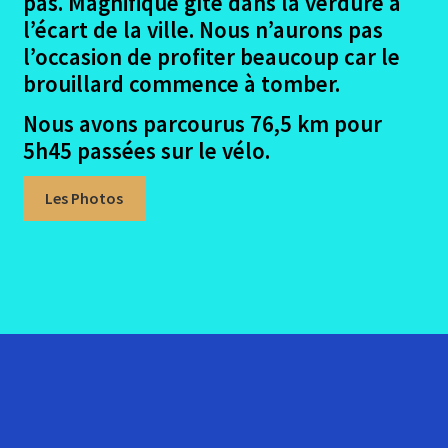
pas. Magnifique gîte dans la verdure à
enfant
le
l’écart de la ville. Nous n’aurons pas
menu
Ouvrir
Lisbonne – Santiago en 2016
l’occasion de profiter beaucoup car le
enfant
le
brouillard commence à tomber.
menu
Ouvrir
Madrid – Santiago en 2017
enfant
Nous avons parcourus 76,5 km pour
le
menu
5h45 passées sur le vélo.
Ouvrir
Seville – Santiago en 2018
enfant
le
menu
Les Photos
Ouvrir
Eurovelo6
enfant
le
menu
Ouvrir
Autres trajets VTT
enfant
le
menu
Ouvrir
Randonnées pédestres
enfant
le
menu
Me contacter
enfant