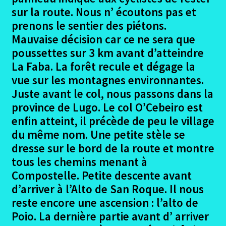
Condom – Ferme du Barry
sur la route. Nous n’ écoutons pas et
prenons le sentier des piétons.
Ferme du Barry – Artix
Mauvaise décision car ce ne sera que
poussettes sur 3 km avant d’atteindre
Artix – Ostabat
La Faba. La forêt recule et dégage la
vue sur les montagnes environnantes.
Ostabat – St Jean Pied de Port
Juste avant le col, nous passons dans la
province de Lugo. Le col O’Cebeiro est
St jean pied de Port – Larrasoana
enfin atteint, il précède de peu le village
du même nom. Une petite stèle se
Larrasoana – Estella
dresse sur le bord de la route et montre
tous les chemins menant à
Estella – Navarette
Compostelle. Petite descente avant
d’arriver à l’Alto de San Roque. Il nous
Navarette – Bellorado
reste encore une ascension : l’alto de
Poio. La dernière partie avant d’ arriver
Belorado – Hontanas