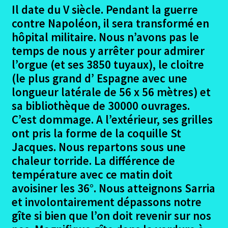
Il date du V siècle. Pendant la guerre
Le dernier jour à Santiago camino frances
contre Napoléon, il sera transformé en
hôpital militaire. Nous n’avons pas le
Gites et Auberges depuis Le Puy en Velay
temps de nous y arrêter pour admirer
l’orgue (et ses 3850 tuyaux), le cloitre
Retour depuis Santiago camino frances
(le plus grand d’ Espagne avec une
Photos documents divers Le Puy
longueur latérale de 56 x 56 mètres) et
sa bibliothèque de 30000 ouvrages.
Dédicaces – le Puy
C’est dommage. A l’extérieur, ses grilles
ont pris la forme de la coquille St
Si c’était à refaire – Le puy
Jacques. Nous repartons sous une
chaleur torride. La différence de
Liste matériel emporté – Le Puy
température avec ce matin doit
avoisiner les 36°. Nous atteignons Sarria
Ouvrir
Arles – Fisterra en 2014
et involontairement dépassons notre
le
gîte si bien que l’on doit revenir sur nos
menu
Ouvrir
Irun – Santiago en 2015