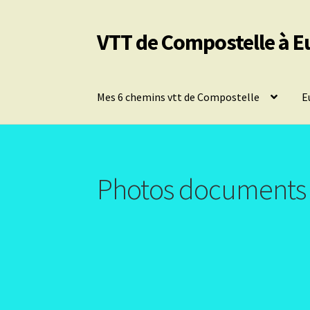
VTT de Compostelle à E
Aller
Aller
à
au
la
contenu
navigation
Mes 6 chemins vtt de Compostelle
E
Photos documents 