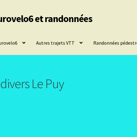
urovelo6 et randonnées
urovelo6
Autres trajets VTT
Randonnées pédestr
divers Le Puy