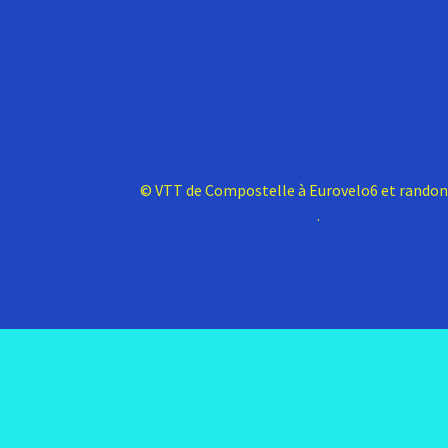
© VTT de Compostelle à Eurovelo6 et rando
Construit avec Storefront
.