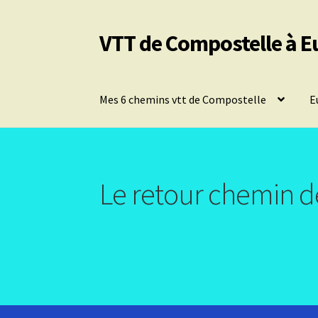
VTT de Compostelle à E
Aller
Aller
à
au
la
contenu
navigation
Mes 6 chemins vtt de Compostelle
E
Le retour chemin d