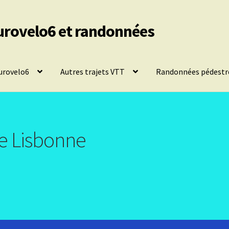
urovelo6 et randonnées
urovelo6
Autres trajets VTT
Randonnées pédestr
e Lisbonne