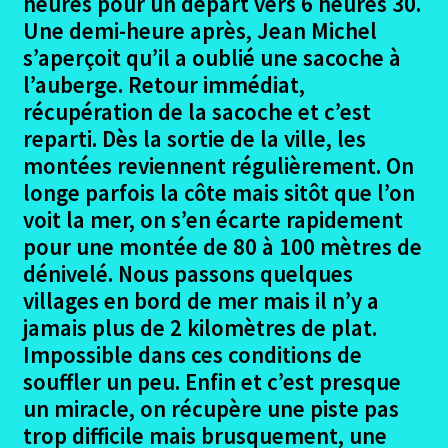
heures pour un départ vers 6 heures 30.
Une demi-heure après, Jean Michel
Les Participants camino primitif
s’aperçoit qu’il a oublié une sacoche à
l’auberge. Retour immédiat,
Ouvrir
Le Trajet chemin primitif
récupération de la sacoche et c’est
le
menu
reparti. Dès la sortie de la ville, les
Irun – Zumia
enfant
montées reviennent régulièrement. On
longe parfois la côte mais sitôt que l’on
Zumia – Luzana
voit la mer, on s’en écarte rapidement
pour une montée de 80 à 100 mètres de
Luzana – Castrouriales
dénivelé. Nous passons quelques
villages en bord de mer mais il n’y a
Castrouriales – Santillana del Mar
jamais plus de 2 kilomètres de plat.
Impossible dans ces conditions de
Santillana del Mar – Ribadessela
souffler un peu. Enfin et c’est presque
un miracle, on récupère une piste pas
Ribadesella – Oviedo
trop difficile mais brusquement, une