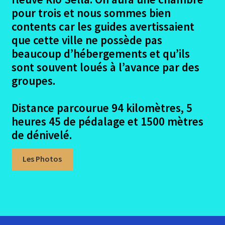
pour trois et nous sommes bien
Matériel emporté
contents car les guides avertissaient
que cette ville ne possède pas
Le Chemin Primitif La Compostella
beaucoup d’hébergements et qu’ils
sont souvent loués à l’avance par des
Conclusion camino primitif
groupes.
Ouvrir
Lisbonne – Santiago en 2016
Distance parcourue 94 kilomètres, 5
le
heures 45 de pédalage et 1500 mètres
menu
Ouvrir
Madrid – Santiago en 2017
de dénivelé.
enfant
le
menu
Ouvrir
Seville – Santiago en 2018
Les Photos
enfant
le
menu
Ouvrir
Eurovelo6
enfant
le
menu
Ouvrir
Autres trajets VTT
enfant
le