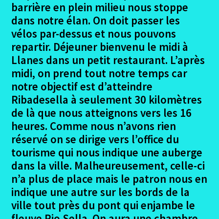
barrière en plein milieu nous stoppe
Oviedo – Tineo
dans notre élan. On doit passer les
vélos par-dessus et nous pouvons
Tineo – Grandas de Salime
repartir. Déjeuner bienvenu le midi à
Grandas de Salime – Lugo
Llanes dans un petit restaurant. L’après
midi, on prend tout notre temps car
Lugo – Pedrouzo
notre objectif est d’atteindre
Ribadesella à seulement 30 kilomètres
Pedrouzo – Santiago chemin primitif
de là que nous atteignons vers les 16
heures. Comme nous n’avons rien
Derniers jours à Santiago chemin primitif
réservé on se dirige vers l’office du
tourisme qui nous indique une auberge
Le Retour mouvementé en bus
dans la ville. Malheureusement, celle-ci
n’a plus de place mais le patron nous en
Gîtes et Auberges – Avis chemin primitif
indique une autre sur les bords de la
ville tout près du pont qui enjambe le
Coût financier camino primitif
fleuve Rio Sella. On aura une chambre