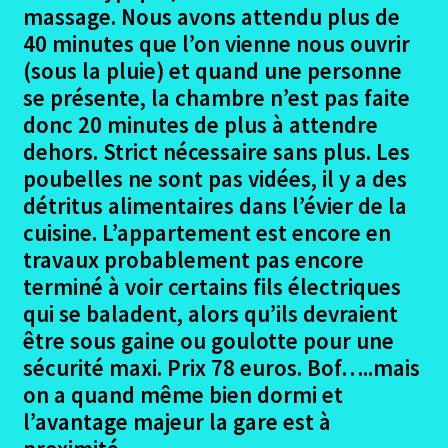
le
massage. Nous avons attendu plus de
menu
Les Participants Pirinexus
40 minutes que l’on vienne nous ouvrir
enfant
(sous la pluie) et quand une personne
Le projet Pirinexus
se présente, la chambre n’est pas faite
donc 20 minutes de plus à attendre
Ouvrir
Le trajet Pirinexus
dehors. Strict nécessaire sans plus. Les
le
poubelles ne sont pas vidées, il y a des
menu
Bonus photographique Pirinexus
détritus alimentaires dans l’évier de la
enfant
cuisine. L’appartement est encore en
Hebergements Pirinexsus
travaux probablement pas encore
terminé à voir certains fils électriques
Conclusion Pirinexus
qui se baladent, alors qu’ils devraient
être sous gaine ou goulotte pour une
Ouvrir
La Loire à Vélo
sécurité maxi. Prix 78 euros. Bof…..mais
le
on a quand même bien dormi et
menu
Ouvrir
Dans le Gard
l’avantage majeur la gare est à
enfant
le