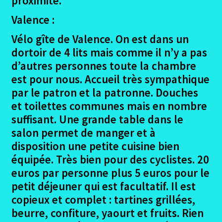
proximité.
menu
En Haute Savoie
enfant
Valence :
Ouvrir
Randonnées pédestres
Vélo gîte de Valence. On est dans un
le
dortoir de 4 lits mais comme il n’y a pas
menu
Me contacter
d’autres personnes toute la chambre
enfant
est pour nous. Accueil très sympathique
par le patron et la patronne. Douches
et toilettes communes mais en nombre
suffisant. Une grande table dans le
salon permet de manger et à
disposition une petite cuisine bien
équipée. Très bien pour des cyclistes. 20
euros par personne plus 5 euros pour le
petit déjeuner qui est facultatif. Il est
copieux et complet : tartines grillées,
beurre, confiture, yaourt et fruits. Rien