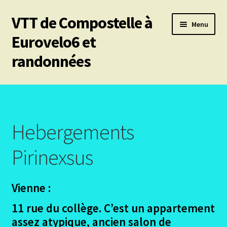
VTT de Compostelle à
Aller
Aller
Menu
à
au
Eurovelo6 et
la
contenu
randonnées
navigation
Ouvrir
Mes 6 chemins vtt de Compostelle
le
menu
Ouvrir
Eurovelo6
enfant
le
Hebergements
menu
Ouvrir
Autres trajets VTT
enfant
le
Pirinexsus
menu
Ouvrir
Chemin de Stevenson
enfant
le
Vienne :
menu
Ouvrir
Les canaux
enfant
le
11 rue du collège. C’est un appartement
menu
Ouvrir
Le Pirinexus
assez atypique, ancien salon de
enfant