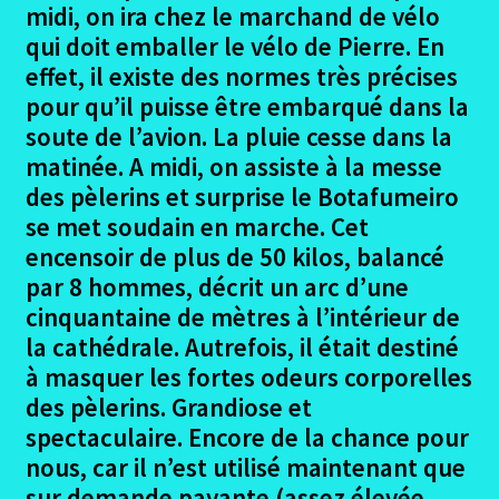
menu
Ouvrir
midi, on ira chez le marchand de vélo
Irun – Santiago en 2015
enfant
le
qui doit emballer le vélo de Pierre. En
menu
Ouvrir
effet, il existe des normes très précises
Lisbonne – Santiago en 2016
enfant
le
pour qu’il puisse être embarqué dans la
menu
Ouvrir
Madrid – Santiago en 2017
soute de l’avion. La pluie cesse dans la
enfant
le
matinée. A midi, on assiste à la messe
menu
Ouvrir
Seville – Santiago en 2018
des pèlerins et surprise le Botafumeiro
enfant
le
se met soudain en marche. Cet
menu
Ouvrir
Eurovelo6
encensoir de plus de 50 kilos, balancé
enfant
le
par 8 hommes, décrit un arc d’une
menu
Ouvrir
Autres trajets VTT
cinquantaine de mètres à l’intérieur de
enfant
le
la cathédrale. Autrefois, il était destiné
menu
Ouvrir
Randonnées pédestres
à masquer les fortes odeurs corporelles
enfant
le
des pèlerins. Grandiose et
menu
Me contacter
spectaculaire. Encore de la chance pour
enfant
nous, car il n’est utilisé maintenant que
sur demande payante (assez élevée