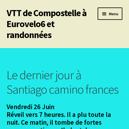
VTT de Compostelle à
Aller
Aller
Menu
à
au
Eurovelo6 et
la
contenu
randonnées
navigation
Ouvrir
Mes 6 chemins vtt de Compostelle
le
menu
Les divers chemins
enfant
Le dernier jour à
Ouvrir
Le Puy en Velay – Santiago – Fisterra – Année 2009
le
Santiago camino frances
menu
Le Puy les participants
enfant
Vendredi 26 Juin
Le puy – Le projet
Réveil vers 7 heures. Il a plu toute la
nuit. Ce matin, il tombe de fortes
Ouvrir
Le Puy en Velay – Le trajet