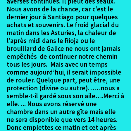
averses continues. Il pleut des seaux.
le
Nous avons de la chance, car c’est le
menu
Le dernier jour à Santiago camino frances
enfant
dernier jour à Santiago pour quelques
achats et souvenirs. Le froid glacial du
Gites et Auberges depuis Le Puy en Velay
matin dans les Asturies, la chaleur de
l’après midi dans le Rioja ou le
Retour depuis Santiago camino frances
brouillard de Galice ne nous ont jamais
empêchés de continuer notre chemin
Photos documents divers Le Puy
tous les jours. Mais avec un temps
comme aujourd’hui, il serait impossible
Dédicaces – le Puy
de rouler. Quelque part, peut être, une
protection (divine ou autre)……nous a
Si c’était à refaire – Le puy
semble-t-il gardé sous son aile….Merci à
elle…. Nous avons réservé une
Liste matériel emporté – Le Puy
chambre dans un autre gîte mais elle
Ouvrir
ne sera disponible que vers 14 heures.
Arles – Fisterra en 2014
le
Donc emplettes ce matin et cet après