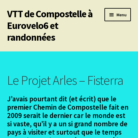
VTT de Compostelle à
Aller
Aller
Menu
à
au
Eurovelo6 et
la
contenu
randonnées
navigation
Ouvrir
Mes 6 chemins vtt de Compostelle
le
menu
Les divers chemins
enfant
Le Projet Arles – Fisterra
Ouvrir
Le Puy en Velay – Santiago – Fisterra – Année 2009
le
J’avais pourtant dit (et écrit) que le
menu
Ouvrir
Arles – Fisterra en 2014
enfant
premier Chemin de Compostelle fait en
le
menu
2009 serait le dernier car le monde est
Les participants Arles-Fisterra
enfant
si vaste, qu’il y a un si grand nombre de
pays à visiter et surtout que le temps
Le Projet Arles – Fisterra