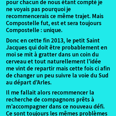
pour chacun de nous étant compté je
ne voyais pas pourquoi je
Ouvrir
Le Trajet Arles – Fisterra
le
recommencerais ce même trajet. Mais
menu
Compostelle fut, est et sera toujours
Le retour cout financier camino aragones
enfant
Compostelle : unique.
Gîtes – Appréciations camino Aragones
Donc en cette fin 2013, le petit Saint
Jacques qui doit être probablement en
Conclusion camino Aragones
moi se mit à gratter dans un coin du
cerveau et tout naturellement l’idée
Ouvrir
Documents divers camino Aragones
me vint de repartir mais cette fois ci afin
le
de changer un peu suivre la voie du Sud
menu
Ouvrir
Irun – Santiago en 2015
au départ d’Arles.
enfant
le
menu
Ouvrir
Il me fallait alors recommencer la
Lisbonne – Santiago en 2016
enfant
le
recherche de compagnons prêts à
menu
Ouvrir
m’accompagner dans ce nouveau défi.
Madrid – Santiago en 2017
enfant
le
Ce sont toujours les mêmes problèmes