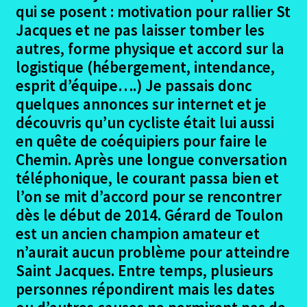
menu
Ouvrir
Seville – Santiago en 2018
qui se posent : motivation pour rallier St
enfant
le
Jacques et ne pas laisser tomber les
menu
Ouvrir
Eurovelo6
autres, forme physique et accord sur la
enfant
le
logistique (hébergement, intendance,
menu
Ouvrir
Autres trajets VTT
esprit d’équipe….) Je passais donc
enfant
le
quelques annonces sur internet et je
menu
Ouvrir
Randonnées pédestres
découvris qu’un cycliste était lui aussi
enfant
le
en quête de coéquipiers pour faire le
menu
Me contacter
Chemin. Après une longue conversation
enfant
téléphonique, le courant passa bien et
l’on se mit d’accord pour se rencontrer
dès le début de 2014. Gérard de Toulon
est un ancien champion amateur et
n’aurait aucun problème pour atteindre
Saint Jacques. Entre temps, plusieurs
personnes répondirent mais les dates