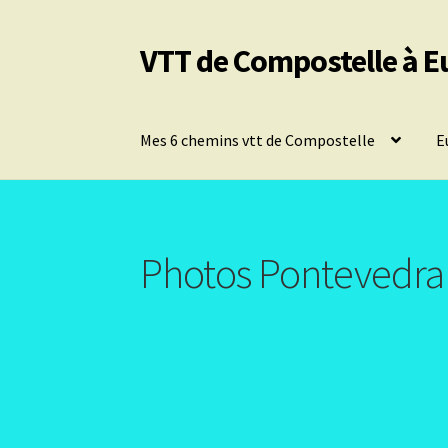
VTT de Compostelle à E
Aller
Aller
à
au
la
contenu
navigation
Mes 6 chemins vtt de Compostelle
E
Photos Pontevedra 