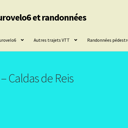
urovelo6 et randonnées
urovelo6
Autres trajets VTT
Randonnées pédestr
– Caldas de Reis