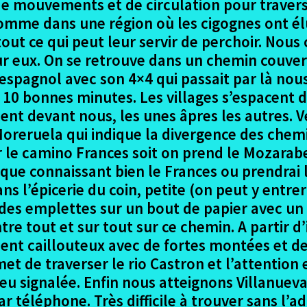
de mouvements et de circulation pour trave
omme dans une région où les cigognes ont élu 
 tout ce qui peut leur servir de perchoir. No
ur eux. On se retrouve dans un chemin couve
espagnol avec son 4×4 qui passait par là nou
10 bonnes minutes. Les villages s’espacent d
ent devant nous, les unes âpres les autres. 
oreruela qui indique la divergence des chemin
ur le camino Frances soit on prend le Mozarab
que connaissant bien le Frances ou prendrai l
ns l’épicerie du coin, petite (on peut y entrer
des emplettes sur un bout de papier avec un
re tout et sur tout sur ce chemin. A partir d’
nt caillouteux avec de fortes montées et de
met de traverser le rio Castron et l’attentio
u signalée. Enfin nous atteignons Villanueva
r téléphone. Très difficile à trouver sans l’