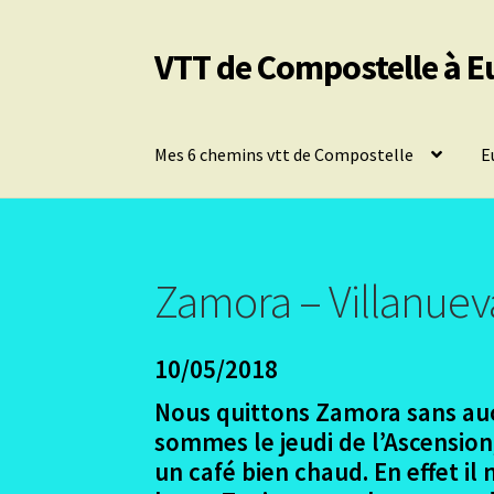
VTT de Compostelle à E
Aller
Aller
à
au
la
contenu
navigation
Mes 6 chemins vtt de Compostelle
E
Zamora – Villanuev
10/05/2018
Nous quittons Zamora sans aucun
sommes le jeudi de l’Ascension,
un café bien chaud. En effet i