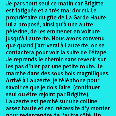
le
Je pars tout seul ce matin car Brigitte
menu
Ouvrir
est fatiguée et a très mal dormi. Le
Podiensis – Figeac – Moissac
enfant
le
propriétaire du gîte de La Garde Haute
menu
lui a proposé, ainsi qu’à une autre
Le Projet Figeac – Moissac
enfant
pèlerine, de les emmener en voiture
Les Participants Figeac – Moissac
jusqu’à Lauzerte. Nous avons convenu
que quand j’arriverai à Lauzerte, on se
Ouvrir
Le Trajet – les étapes
contactera pour voir la suite de l’étape.
le
Je reprends le chemin sans revenir sur
menu
Figeac
les pas d’hier par une petite route. Je
enfant
marche dans des sous bois magnifiques.
Figeac Photos
Arrivé à Lauzerte, je téléphone pour
savoir ce que je dois faire (continuer
Figeac – Le Gréalou
seul ou être rejoint par Brigitte).
Lauzerte est perché sur une colline
Figeac – Le Gréalou photos
assez haute et ceci nécessite d’y monter
pour redescendre de l’autre côté. Un