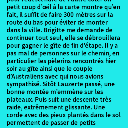
Le Gréalou – St Jean de Laur
petit coup d’œil à la carte montre qu’en
fait, il suffit de faire 300 mètres sur la
Le Gréalou – St Jean de Laur photos
route du bas pour éviter de monter
dans la ville. Brigitte me demande de
St Jean de Laur – Varaire
continuer tout seul, elle se débrouillera
pour gagner le gîte de fin d’étape. Il y a
St Jean de Laur – Varaire photos
pas mal de personnes sur le chemin, en
particulier les pèlerins rencontrés hier
Varaire – La Burgade (L’Escalié)
soir au gîte ainsi que le couple
d’Australiens avec qui nous avions
Varaire – La Burgade photos
sympathisé. Sitôt Lauzerte passé, une
bonne montée m’emmène sur les
La Burgade – La Rozière (Les Mathieux)
plateaux. Puis suit une descente très
raide, extrêmement glissante. Une
La Burgade – La Rozière photos
corde avec des pieux plantés dans le sol
permettent de passer de petits
La Rozière – Lascabanes