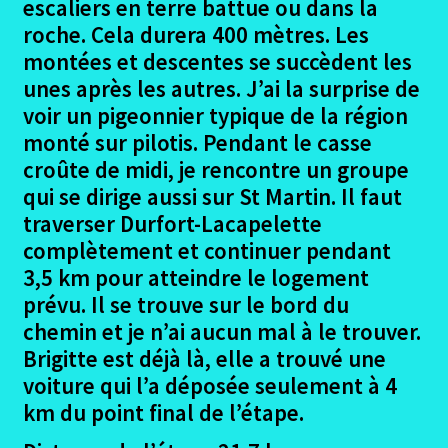
escaliers en terre battue ou dans la
roche. Cela durera 400 mètres. Les
La Rozière – Lascabanes Photos
montées et descentes se succèdent les
unes après les autres. J’ai la surprise de
Lascabanes – Montlauzun (La Garde Haute)
voir un pigeonnier typique de la région
monté sur pilotis. Pendant le casse
Lascabanes-Montlauzun (La Garde Haute)
croûte de midi, je rencontre un groupe
photos
qui se dirige aussi sur St Martin. Il faut
traverser Durfort-Lacapelette
Montlauzun (la Garde Haute) – Durfort
complètement et continuer pendant
Lacapelette (ST Martin)
3,5 km pour atteindre le logement
prévu. Il se trouve sur le bord du
Montlauzun – Durfort La Capelette photos (St
chemin et je n’ai aucun mal à le trouver.
Martin)
Brigitte est déjà là, elle a trouvé une
voiture qui l’a déposée seulement à 4
Durfort Lacapelette (St Martin) – Moissac
km du point final de l’étape.
Durfort Lacapellete (St Martin) – Moissac