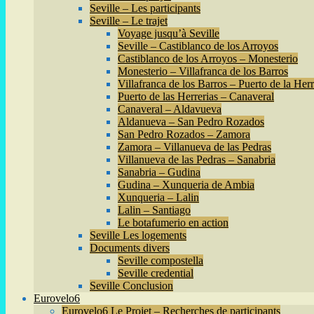
Seville – Les participants
Seville – Le trajet
Voyage jusqu’à Seville
Seville – Castiblanco de los Arroyos
Castiblanco de los Arroyos – Monesterio
Monesterio – Villafranca de los Barros
Villafranca de los Barros – Puerto de la Herr
Puerto de las Herrerias – Canaveral
Canaveral – Aldavueva
Aldanueva – San Pedro Rozados
San Pedro Rozados – Zamora
Zamora – Villanueva de las Pedras
Villanueva de las Pedras – Sanabria
Sanabria – Gudina
Gudina – Xunqueria de Ambia
Xunqueria – Lalin
Lalin – Santiago
Le botafumerio en action
Seville Les logements
Documents divers
Seville compostella
Seville credential
Seville Conclusion
Eurovelo6
Eurovelo6 Le Projet – Recherches de participants