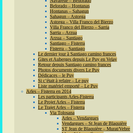
Navarette – Bellorado
Belorado – Hontanas
Hontanas – Sahagun
Sahagun – Astorga
Astorga – Villa Franco del Bierzo
Villa Franco del Bierzo – Sarria
Sarria – Arzua
Arzua – Santiago
Santiago – Fisterra
Fisterra – Santiago
Le dernier jour à Santiago camino frances
Gites et Auberges depuis Le Puy en Velay
Retour depuis Santiago camino frances
Photos documents divers Le Puy
Dédicaces – le Puy
Si c’était à refaire – Le puy
Liste matériel emporté – Le Puy
Arles – Fisterra en 2014
Les participants Arles-Fisterra
Le Projet Arles – Fisterra
Le Trajet Arles – Fisterra
Via Tolosana
Arles – Vendargues
Vendargues – St Jean de Blaquière
ST Jean de Blaquière – Murat/Vebre