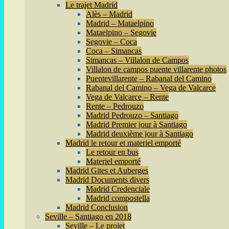
Le trajet Madrid
Alès – Madrid
Madrid – Mataelpino
Mataelpino – Segovie
Segovie – Coca
Coca – Simancas
Simancas – Villalon de Campos
Villalon de campos puente villarente photos
Puentevillarente – Rabanal del Camino
Rabanal del Camino – Vega de Valcarce
Vega de Valcarce – Rente
Rente – Pedrouzo
Madrid Pedrouzo – Santiago
Madrid Premier jour à Santiago
Madrid deuxième jour à Santiago
Madrid le retour et materiel emporté
Le retour en bus
Materiel emporté
Madrid Gites et Auberges
Madrid Documents divers
Madrid Credenciale
Madrid compostella
Madrid Conclusion
Seville – Santiago en 2018
Seville – Le projet