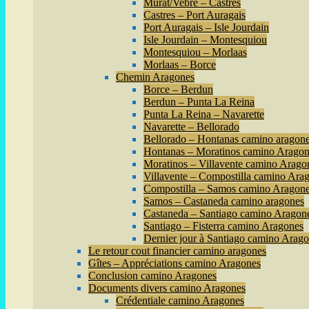
Murat/Vebre – Castres
Castres – Port Auragais
Port Auragais – Isle Jourdain
Isle Jourdain – Montesquiou
Montesquiou – Morlaas
Morlaas – Borce
Chemin Aragones
Borce – Berdun
Berdun – Punta La Reina
Punta La Reina – Navarette
Navarette – Bellorado
Bellorado – Hontanas camino aragon
Hontanas – Moratinos camino Aragon
Moratinos – Villavente camino Arago
Villavente – Compostilla camino Ara
Compostilla – Samos camino Aragon
Samos – Castaneda camino aragones
Castaneda – Santiago camino Aragon
Santiago – Fisterra camino Aragones
Dernier jour à Santiago camino Arag
Le retour cout financier camino aragones
Gîtes – Appréciations camino Aragones
Conclusion camino Aragones
Documents divers camino Aragones
Crédentiale camino Aragones