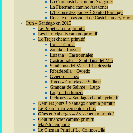
La Compostella camino Aragones
La Fisterrana camino Aragones
L’histoire des poules à Santo Domingo
Recette du cassoulet de Castelnaudary cam
Irun – Santiago en 2015
Le Projet camino primitif
Les Participants camino primitif
Le Trajet chemin primitif
Irun – Zumia
Zumia – Luzana
Luzana – Castrouriales
Castrouriales – Santillana del Mar
Santillana del Mar – Ribadessela
Ribadesella – Oviedo
Oviedo – Tineo
Tineo – Grandas de Salime
Grandas de Salime – Lugo
Lugo – Pedrouzo
Pedrouzo – Santiago chemin primitif
Derniers jours à Santiago chemin primitif
Le Retour mouvementé en bus
Gîtes et Auberges – Avis chemin primitif
Coût financier camino primitif
Matériel emporté
Le Chemin Primitif La Compostella