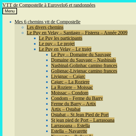
Aller
Aller
VTT de Compostelle à Eurovelo6 et randonnées
à
au
Menu
la
contenu
navigation
Mes 6 chemins vtt de Compostelle
Les divers chemins
Le Puy en Velay – Santiago – Fisterra – Année 2009
Le Puy les participants
Le puy – Le projet
Le Puy en Velay – Le trajet
Le Puy – Domaine du Sauvage
Domaine du Sauvage – Nasbinals
Nasbinal-Golinhac camino frances
Golignac-Livignac camino frances
Livignac – Cajarc
Cajarc – La Roziere
La Roziere – Moissac
Moissac – Condom
Condom – Ferme du Barry
Ferme du Barry – Artix
Artix – Ostabat
Ostabat – St Jean Pied de Port
St jean pied de Port – Larrasoana
Larrasoana – Estella
Estella – Navarette