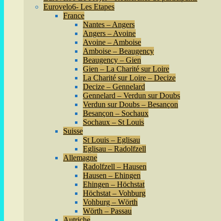
Eurovelo6- Les Etapes
France
Nantes – Angers
Angers – Avoine
Avoine – Amboise
Amboise – Beaugency
Beaugency – Gien
Gien – La Charité sur Loire
La Charité sur Loire – Decize
Decize – Gennelard
Gennelard – Verdun sur Doubs
Verdun sur Doubs – Besançon
Besançon – Sochaux
Sochaux – St Louis
Suisse
St Louis – Eglisau
Eglisau – Radolfzell
Allemagne
Radolfzell – Hausen
Hausen – Ehingen
Ehingen – Höchstat
Höchstat – Vohburg
Vohburg – Wörth
Wörth – Passau
Autriche