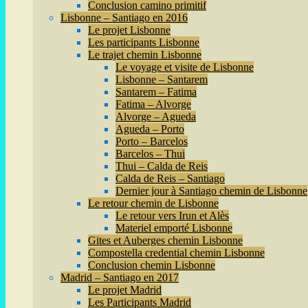
Conclusion camino primitif
Lisbonne – Santiago en 2016
Le projet Lisbonne
Les participants Lisbonne
Le trajet chemin Lisbonne
Le voyage et visite de Lisbonne
Lisbonne – Santarem
Santarem – Fatima
Fatima – Alvorge
Alvorge – Agueda
Agueda – Porto
Porto – Barcelos
Barcelos – Thui
Thui – Calda de Reis
Calda de Reis – Santiago
Dernier jour à Santiago chemin de Lisbonne
Le retour chemin de Lisbonne
Le retour vers Irun et Alès
Materiel emporté Lisbonne
Gites et Auberges chemin Lisbonne
Compostella credential chemin Lisbonne
Conclusion chemin Lisbonne
Madrid – Santiago en 2017
Le projet Madrid
Les Participants Madrid