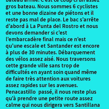
gros bateau. Nous sommes 6 cyclistes
Matériel emporté
et une bonne dizaine de piétons et il
reste pas mal de place. Le bac s’arrête
Le Chemin Primitif La Compostella
d’abord à La Punta del Rostro et nous
devons demander si c’est
Conclusion camino primitif
l’embarcadère final mais ce n’est
qu’une escale et Santander est encore
Ouvrir
Lisbonne – Santiago en 2016
à plus de 30 minutes. Débarquement
le
des vélos assez aisé. Nous traversons
menu
Ouvrir
Madrid – Santiago en 2017
cette grande ville sans trop de
enfant
le
difficultés en ayant soin quand même
menu
Ouvrir
Seville – Santiago en 2018
de faire très attention aux voitures
enfant
le
assez rapides sur les avenues.
menu
Ouvrir
Eurovelo6
Penacastillo passé, il nous reste plus
enfant
le
qu’à prendre une petite route assez
menu
Ouvrir
Autres trajets VTT
calme qui nous dirigera vers Santillana
enfant
le