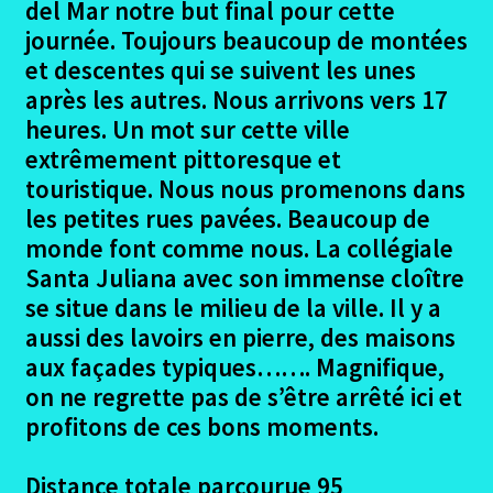
del Mar notre but final pour cette
menu
Ouvrir
Randonnées pédestres
journée. Toujours beaucoup de montées
enfant
le
et descentes qui se suivent les unes
menu
Me contacter
après les autres. Nous arrivons vers 17
enfant
heures. Un mot sur cette ville
extrêmement pittoresque et
touristique. Nous nous promenons dans
les petites rues pavées. Beaucoup de
monde font comme nous. La collégiale
Santa Juliana avec son immense cloître
se situe dans le milieu de la ville. Il y a
aussi des lavoirs en pierre, des maisons
aux façades typiques……. Magnifique,
on ne regrette pas de s’être arrêté ici et
profitons de ces bons moments.
Distance totale parcourue 95