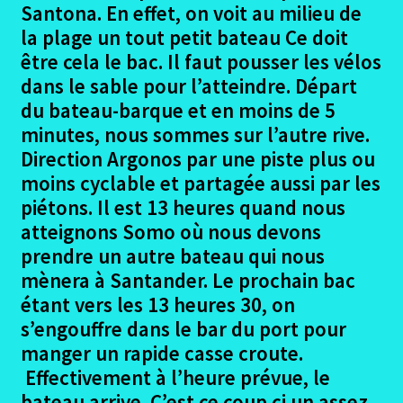
Santona. En effet, on voit au milieu de
Oviedo – Tineo
la plage un tout petit bateau Ce doit
être cela le bac. Il faut pousser les vélos
Tineo – Grandas de Salime
dans le sable pour l’atteindre. Départ
Grandas de Salime – Lugo
du bateau-barque et en moins de 5
minutes, nous sommes sur l’autre rive.
Lugo – Pedrouzo
Direction Argonos par une piste plus ou
moins cyclable et partagée aussi par les
Pedrouzo – Santiago chemin primitif
piétons. Il est 13 heures quand nous
atteignons Somo où nous devons
Derniers jours à Santiago chemin primitif
prendre un autre bateau qui nous
mènera à Santander. Le prochain bac
Le Retour mouvementé en bus
étant vers les 13 heures 30, on
s’engouffre dans le bar du port pour
Gîtes et Auberges – Avis chemin primitif
manger un rapide casse croute.
Effectivement à l’heure prévue, le
Coût financier camino primitif
bateau arrive. C’est ce coup ci un assez