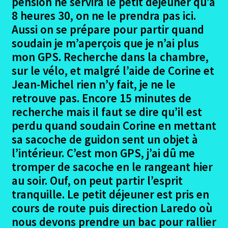
pension ne servira le petit déjeuner qu’à
8 heures 30, on ne le prendra pas ici.
Les Participants camino primitif
Aussi on se prépare pour partir quand
soudain je m’aperçois que je n’ai plus
Ouvrir
Le Trajet chemin primitif
mon GPS. Recherche dans la chambre,
le
menu
sur le vélo, et malgré l’aide de Corine et
Irun – Zumia
enfant
Jean-Michel rien n’y fait, je ne le
retrouve pas. Encore 15 minutes de
Zumia – Luzana
recherche mais il faut se dire qu’il est
perdu quand soudain Corine en mettant
Luzana – Castrouriales
sa sacoche de guidon sent un objet à
l’intérieur. C’est mon GPS, j’ai dû me
Castrouriales – Santillana del Mar
tromper de sacoche en le rangeant hier
au soir. Ouf, on peut partir l’esprit
Santillana del Mar – Ribadessela
tranquille. Le petit déjeuner est pris en
cours de route puis direction Laredo où
Ribadesella – Oviedo
nous devons prendre un bac pour rallier