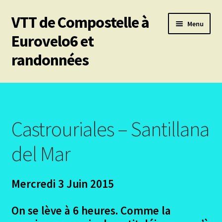
VTT de Compostelle à
Aller
Aller
Menu
à
au
Eurovelo6 et
la
contenu
randonnées
navigation
Ouvrir
Mes 6 chemins vtt de Compostelle
le
menu
Les divers chemins
enfant
Castrouriales – Santillana
Ouvrir
Le Puy en Velay – Santiago – Fisterra – Année 2009
le
del Mar
menu
Ouvrir
Arles – Fisterra en 2014
enfant
le
Mercredi 3 Juin 2015
menu
Ouvrir
Irun – Santiago en 2015
enfant
le
On se lève à 6 heures. Comme la
menu
Le Projet camino primitif
enfant