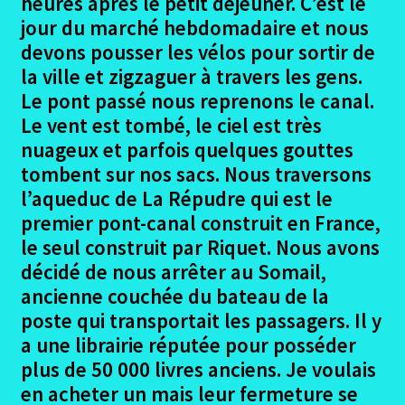
heures après le petit déjeuner. C’est le
le
jour du marché hebdomadaire et nous
menu
Ouvrir
Canal Garonne et Midi
enfant
devons pousser les vélos pour sortir de
le
la ville et zigzaguer à travers les gens.
menu
Les participants Canal Garonne et Midi
enfant
Le pont passé nous reprenons le canal.
Le vent est tombé, le ciel est très
Ouvrir
Le Parcours canal Garonne et Midi
nuageux et parfois quelques gouttes
le
menu
tombent sur nos sacs. Nous traversons
Bordeaux – Creon canal Garonne
enfant
l’aqueduc de La Répudre qui est le
premier pont-canal construit en France,
Creon – Thoneins canal Garonne
le seul construit par Riquet. Nous avons
décidé de nous arrêter au Somail,
Thoneins – Castelsarrasin canal Garonne
ancienne couchée du bateau de la
poste qui transportait les passagers. Il y
Castelsarrasin – Port Lauragais canal
a une librairie réputée pour posséder
garonne
plus de 50 000 livres anciens. Je voulais
en acheter un mais leur fermeture se
Port Lauragais – Olonzac canal Garonne