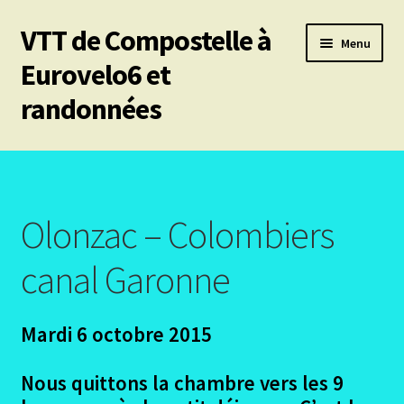
VTT de Compostelle à
Aller
Aller
Menu
à
au
Eurovelo6 et
la
contenu
randonnées
navigation
Ouvrir
Mes 6 chemins vtt de Compostelle
le
menu
Ouvrir
Eurovelo6
enfant
le
Olonzac – Colombiers
menu
Ouvrir
Autres trajets VTT
enfant
le
canal Garonne
menu
Ouvrir
Chemin de Stevenson
enfant
le
Mardi 6 octobre 2015
menu
Ouvrir
Les canaux
enfant
le
Nous quittons la chambre vers les 9
menu
Ouvrir
Canal du Midi
enfant