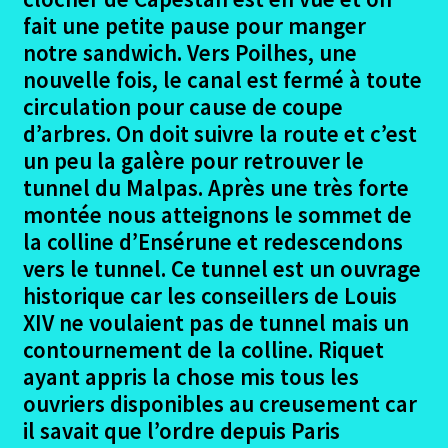
menu
En Haute Savoie
fait une petite pause pour manger
enfant
notre sandwich. Vers Poilhes, une
Ouvrir
Randonnées pédestres
nouvelle fois, le canal est fermé à toute
le
circulation pour cause de coupe
menu
Me contacter
d’arbres. On doit suivre la route et c’est
enfant
un peu la galère pour retrouver le
tunnel du Malpas. Après une très forte
montée nous atteignons le sommet de
la colline d’Ensérune et redescendons
vers le tunnel. Ce tunnel est un ouvrage
historique car les conseillers de Louis
XIV ne voulaient pas de tunnel mais un
contournement de la colline. Riquet
ayant appris la chose mis tous les
ouvriers disponibles au creusement car
il savait que l’ordre depuis Paris