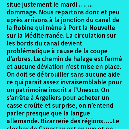
situe justement le mardi …….
Olonzac – Colombiers canal Garonne
dommage. Nous repartons donc et peu
après arrivons à la jonction du canal de
Colombiers – Agde canal Garonne
la Robine qui mène à Port la Nouvelle
sur la Méditerranée. La circulation sur
Logements et avis canal Garonne Midi
les bords du canal devient
problématique à cause de la coupe
Conclusion Canal Garonne et Midi
d’arbres. Le chemin de halage est fermé
et aucune déviation n’est mise en place.
Canal de La Robine
On doit se débrouiller sans aucune aide
ce qui parait assez invraisemblable pour
Ouvrir
Le Pirinexus
un patrimoine inscrit a l’Unesco. On
le
s’arrête à Argeliers pour acheter un
menu
Ouvrir
La Loire à Vélo
casse croûte et surprise, on n’entend
enfant
le
parler presque que la langue
menu
Ouvrir
Dans le Gard
allemande. Bizarrerie des régions…..Le
enfant
le
clocher de Capestan est en vue et on