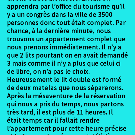
le
apprendra par l’office du tourisme qu’il
menu
Les Participants Pirinexus
y a un congrès dans la ville de 3500
enfant
personnes donc tout était complet. Par
Le projet Pirinexus
chance, à la dernière minute, nous
trouvons un appartement complet que
Ouvrir
Le trajet Pirinexus
nous prenons immédiatement. Il n’y a
le
que 2 lits pourtant on en avait demandé
menu
Ouvrir
La Via Rhôna
3 mais comme il n’y a plus que celui ci
enfant
le
de libre, on n’a pas le choix.
menu
Ouvrir
Eurovelo 8
Heureusement le lit double est formé
enfant
le
de deux matelas que nous séparerons.
menu
Ouvrir
Pirinexus
Après la mésaventure de la réservation
enfant
le
qui nous a pris du temps, nous partons
menu
Campagny – Palafurgel
très tard, il est plus de 11 heures. Il
enfant
était temps car il fallait rendre
Palafurgel – Girona
l’appartement pour cette heure précise