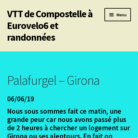
VTT de Compostelle à
Aller
Aller
Menu
à
au
Eurovelo6 et
la
contenu
randonnées
navigation
Ouvrir
Mes 6 chemins vtt de Compostelle
le
menu
Ouvrir
Eurovelo6
enfant
le
Palafurgel – Girona
menu
Ouvrir
Autres trajets VTT
enfant
le
06/06/19
menu
Ouvrir
Chemin de Stevenson
enfant
le
Nous sous sommes fait ce matin, une
menu
Ouvrir
Les canaux
grande peur car nous avons passé plus
enfant
le
de 2 heures à chercher un logement sur
menu
Ouvrir
Le Pirinexus
Girona ou ses alentours. En fait on
enfant