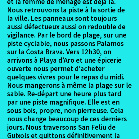
et la femme de ménage est déjà là.
Girona – Olot
Nous retrouvons la piste à la sortie de
la ville. Les panneaux sont toujours
Olot – Prats de Molo
aussi défectueux aussi on redouble de
vigilance. Par le bord de plage, sur une
Prats de Molo – Argeles
piste cyclable, nous passons Palamos
sur la Costa Brava. Vers 12h30, on
Bonus photographique Pirinexus
arrivons à Playa d’Aro et une épicerie
ouverte nous permet d’acheter
Hebergements Pirinexsus
quelques vivres pour le repas du midi.
Nous mangerons à même la plage sur le
Conclusion Pirinexus
sable. Re-départ une heure plus tard
par une piste magnifique. Elle est en
Ouvrir
La Loire à Vélo
le
sous bois, propre, non pierreuse. Cela
menu
nous change beaucoup de ces derniers
Ouvrir
Dans le Gard
enfant
le
jours. Nous traversons San Feliu de
menu
Guixols et quittons définitivement la
En Haute Savoie