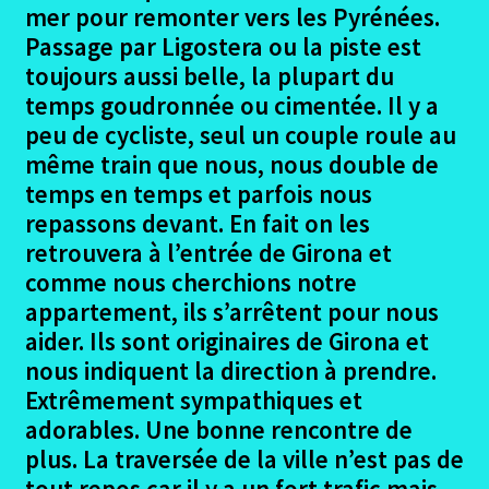
enfant
mer pour remonter vers les Pyrénées.
Ouvrir
Passage par Ligostera ou la piste est
Randonnées pédestres
le
toujours aussi belle, la plupart du
menu
temps goudronnée ou cimentée. Il y a
Me contacter
enfant
peu de cycliste, seul un couple roule au
même train que nous, nous double de
temps en temps et parfois nous
repassons devant. En fait on les
retrouvera à l’entrée de Girona et
comme nous cherchions notre
appartement, ils s’arrêtent pour nous
aider. Ils sont originaires de Girona et
nous indiquent la direction à prendre.
Extrêmement sympathiques et
adorables. Une bonne rencontre de
plus. La traversée de la ville n’est pas de
tout repos car il y a un fort trafic mais