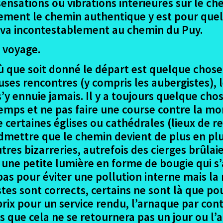
ensations ou vibrations intérieures sur le che
sement le chemin authentique y est pour quel
 va incontestablement au chemin du Puy.
r voyage.
que soit donné le départ est quelque chose 
euses rencontres (y compris les aubergistes), 
 ennuie jamais. Il y a toujours quelque chose
mps et ne pas faire une course contre la mont
 certaines églises ou cathédrales (lieux de re
dmettre que le chemin devient de plus en plu
utres bizarreries, autrefois des cierges brûla
st une petite lumière en forme de bougie qui 
as pour éviter une pollution interne mais la n
stes sont corrects, certains ne sont là que pou
prix pour un service rendu, l’arnaque par con
 que cela ne se retournera pas un jour ou l’a