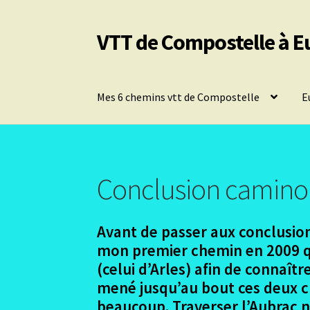
VTT de Compostelle à E
Aller
Aller
à
au
la
contenu
navigation
Mes 6 chemins vtt de Compostelle
E
Conclusion camino
Avant de passer aux conclusion
mon premier chemin en 2009 qu
(celui d’Arles) afin de connaî
mené jusqu’au bout ces deux ch
beaucoup. Traverser l’Aubrac n’