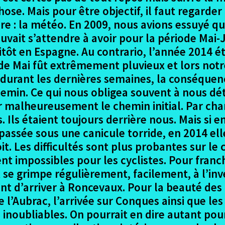
ose. Mais pour être objectif, il faut regarder 
ure : la météo. En 2009, nous avions essuyé q
uvait s’attendre à avoir pour la période Mai-J
itôt en Espagne. Au contrario, l’année 2014 é
e Mai fût extrêmement pluvieux et lors notr
urant les dernières semaines, la conséquence 
min. Ce qui nous obligea souvent à nous dét
er malheureusement le chemin initial. Par cha
. Ils étaient toujours derrière nous. Mais si e
assée sous une canicule torride, en 2014 elle
oit. Les difficultés sont plus probantes sur l
 impossibles pour les cyclistes. Pour franch
t se grimpe régulièrement, facilement, à l’in
nt d’arriver à Roncevaux. Pour la beauté des
ée l’Aubrac, l’arrivée sur Conques ainsi que l
s inoubliables. On pourrait en dire autant po