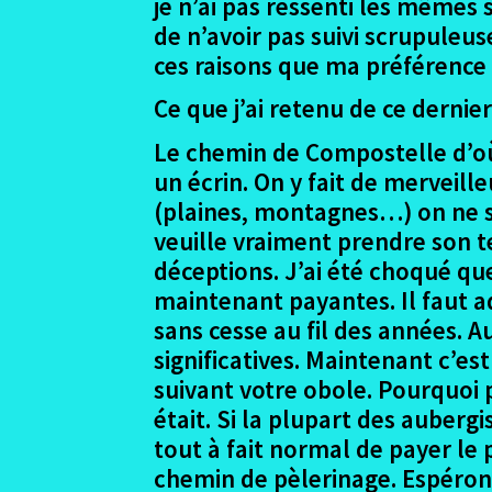
je n’ai pas ressenti les mêmes s
de n’avoir pas suivi scrupuleu
ces raisons que ma préférence
Ce que j’ai retenu de ce dernie
Le chemin de Compostelle d’où 
un écrin. On y fait de merveill
(plaines, montagnes…) on ne s’y
veuille vraiment prendre son te
déceptions. J’ai été choqué que
maintenant payantes. Il faut a
sans cesse au fil des années. A
significatives. Maintenant c’e
suivant votre obole. Pourquoi p
était. Si la plupart des aubergi
tout à fait normal de payer le 
chemin de pèlerinage. Espérons