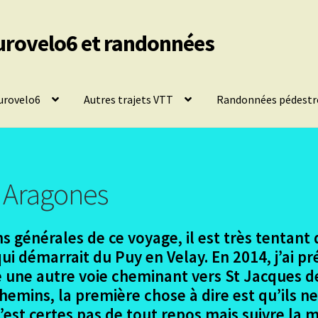
urovelo6 et randonnées
urovelo6
Autres trajets VTT
Randonnées pédestr
 Aragones
s générales de ce voyage, il est très tentant
i démarrait du Puy en Velay. En 2014, j’ai p
tre une autre voie cheminant vers St Jacques 
emins, la première chose à dire est qu’ils n
est certes pas de tout repos mais suivre la m