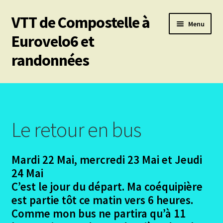
VTT de Compostelle à
Aller
Aller
Menu
à
au
Eurovelo6 et
la
contenu
randonnées
navigation
Ouvrir
Mes 6 chemins vtt de Compostelle
le
menu
Ouvrir
Eurovelo6
enfant
le
Le retour en bus
menu
Eurovelo6 Le Projet – Recherches de participants
enfant
Mardi 22 Mai, mercredi 23 Mai et Jeudi
Ouvrir
Eurovelo6- Les Etapes
24 Mai
le
menu
C’est le jour du départ. Ma coéquipière
Ouvrir
Conclusions
enfant
est partie tôt ce matin vers 6 heures.
le
menu
Comme mon bus ne partira qu’à 11
Le retour en bus
enfant