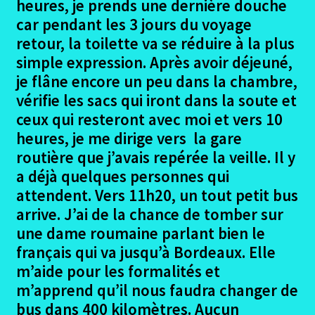
heures, je prends une dernière douche
car pendant les 3 jours du voyage
Impressions et commentaires
retour, la toilette va se réduire à la plus
simple expression. Après avoir déjeuné,
Liste matériel emporté
je flâne encore un peu dans la chambre,
vérifie les sacs qui iront dans la soute et
Photo finale du compteur
ceux qui resteront avec moi et vers 10
heures, je me dirige vers la gare
Eurovelo6 – Hébergements
routière que j’avais repérée la veille. Il y
Ouvrir
a déjà quelques personnes qui
Autres trajets VTT
le
attendent. Vers 11h20, un tout petit bus
menu
Ouvrir
arrive. J’ai de la chance de tomber sur
Randonnées pédestres
enfant
le
une dame roumaine parlant bien le
menu
Me contacter
français qui va jusqu’à Bordeaux. Elle
enfant
m’aide pour les formalités et
m’apprend qu’il nous faudra changer de
bus dans 400 kilomètres. Aucun