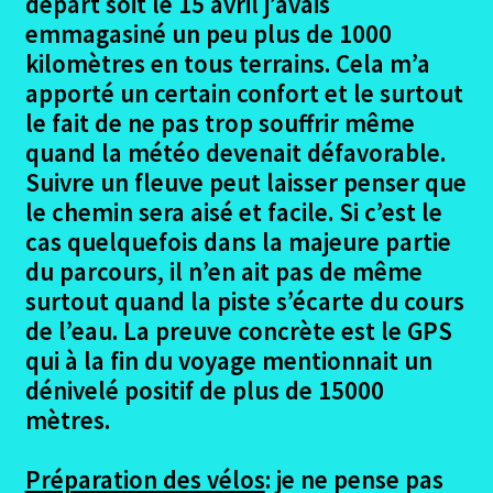
départ soit le 15 avril j’avais
emmagasiné un peu plus de 1000
Impressions et commentaires
kilomètres en tous terrains. Cela m’a
apporté un certain confort et le surtout
Liste matériel emporté
le fait de ne pas trop souffrir même
quand la météo devenait défavorable.
Photo finale du compteur
Suivre un fleuve peut laisser penser que
le chemin sera aisé et facile. Si c’est le
Eurovelo6 – Hébergements
cas quelquefois dans la majeure partie
du parcours, il n’en ait pas de même
Ouvrir
Autres trajets VTT
le
surtout quand la piste s’écarte du cours
menu
Ouvrir
de l’eau. La preuve concrète est le GPS
Randonnées pédestres
enfant
le
qui à la fin du voyage mentionnait un
menu
dénivelé positif de plus de 15000
Me contacter
enfant
mètres.
Préparation des vélos
: je ne pense pas