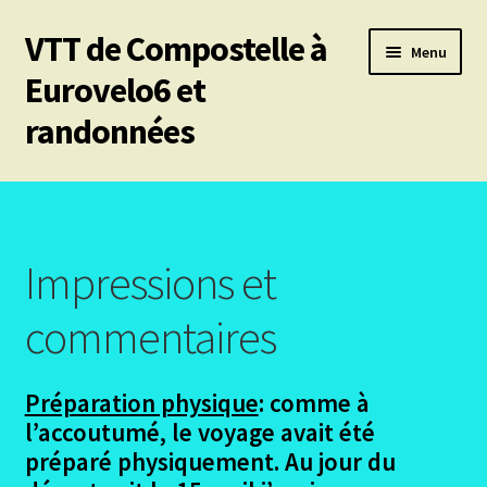
VTT de Compostelle à
Aller
Aller
Menu
à
au
Eurovelo6 et
la
contenu
randonnées
navigation
Ouvrir
Mes 6 chemins vtt de Compostelle
le
menu
Ouvrir
Eurovelo6
enfant
le
Impressions et
menu
Eurovelo6 Le Projet – Recherches de participants
enfant
commentaires
Ouvrir
Eurovelo6- Les Etapes
le
Préparation physique
: comme à
menu
Ouvrir
Conclusions
l’accoutumé, le voyage avait été
enfant
le
préparé physiquement. Au jour du
menu
Le retour en bus
enfant