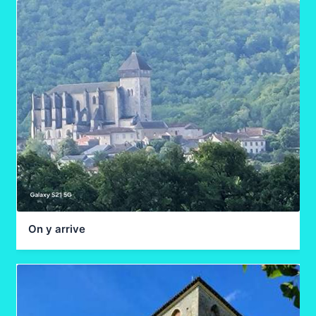
Estancarbon – Gourdan Polignac
Estancarbon – Gourdan Polignac Photos
Gourdan Polignan – St Bertrand de Comminges
Gourdan Polignan – St Bertrand Photos
Lourdes Premier jour
Lourdes Premier jour Photos
On y arrive
Lourdes Dernier Jour
Lourdes Dernier jour Photos