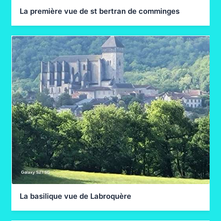
Portet-Muret Photos
La première vue de st bertran de comminges
Muret – Rieux Volvestre
Muret-Rieux photos
Rieux – Palaminy
Rieux-Palaminy Photos
Palaminy – Saint Martory
Palaminy-Saint Martory photos
Saint Martory – Estancarbon
La basilique vue de Labroquère
Saint Martory – Estancarbon Photos