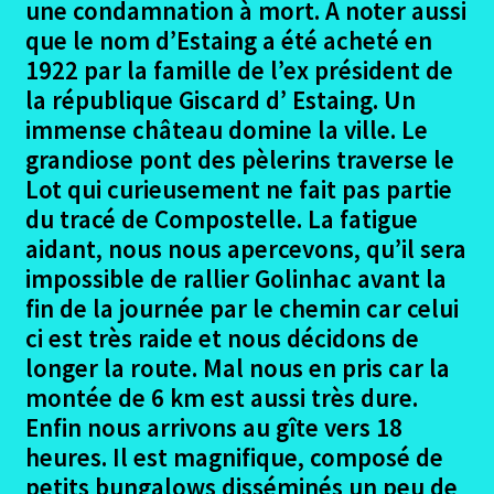
une condamnation à mort. A noter aussi
Le dernier jour à Santiago camino frances
que le nom d’Estaing a été acheté en
1922 par la famille de l’ex président de
Gites et Auberges depuis Le Puy en Velay
la république Giscard d’ Estaing. Un
immense château domine la ville. Le
Retour depuis Santiago camino frances
grandiose pont des pèlerins traverse le
Lot qui curieusement ne fait pas partie
Photos documents divers Le Puy
du tracé de Compostelle. La fatigue
aidant, nous nous apercevons, qu’il sera
Dédicaces – le Puy
impossible de rallier Golinhac avant la
fin de la journée par le chemin car celui
Si c’était à refaire – Le puy
ci est très raide et nous décidons de
longer la route. Mal nous en pris car la
Liste matériel emporté – Le Puy
montée de 6 km est aussi très dure.
Ouvrir
Enfin nous arrivons au gîte vers 18
Arles – Fisterra en 2014
le
heures. Il est magnifique, composé de
menu
Ouvrir
petits bungalows disséminés un peu de
Irun – Santiago en 2015