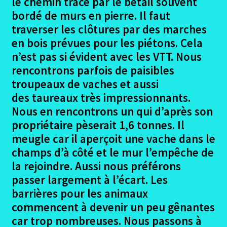
le chemin tracé par le bétail souvent
le
bordé de murs en pierre. Il faut
menu
Le Puy – Domaine du Sauvage
enfant
traverser les clôtures par des marches
en bois prévues pour les piétons. Cela
Domaine du Sauvage – Nasbinals
n’est pas si évident avec les VTT. Nous
rencontrons parfois de paisibles
Nasbinal-Golinhac camino frances
troupeaux de vaches et aussi
des taureaux très impressionnants.
Golignac-Livignac camino frances
Nous en rencontrons un qui d’après son
propriétaire pèserait 1,6 tonnes. Il
Livignac – Cajarc
meugle car il aperçoit une vache dans le
champs d’à côté et le mur l’empêche de
Cajarc – La Roziere
la rejoindre. Aussi nous préférons
passer largement à l’écart. Les
La Roziere – Moissac
barrières pour les animaux
commencent à devenir un peu gênantes
Moissac – Condom
car trop nombreuses. Nous passons à