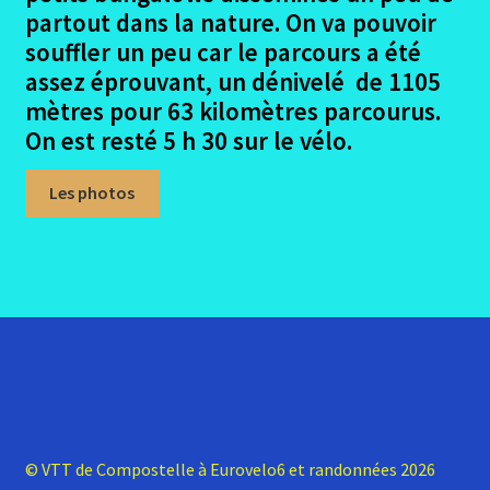
enfant
le
partout dans la nature. On va pouvoir
menu
Ouvrir
souffler un peu car le parcours a été
Lisbonne – Santiago en 2016
enfant
le
assez éprouvant, un dénivelé de 1105
menu
Ouvrir
mètres pour 63 kilomètres parcourus.
Madrid – Santiago en 2017
enfant
le
On est resté 5 h 30 sur le vélo.
menu
Ouvrir
Seville – Santiago en 2018
enfant
le
Les photos
menu
Ouvrir
Eurovelo6
enfant
le
menu
Ouvrir
Autres trajets VTT
enfant
le
menu
Ouvrir
Randonnées pédestres
enfant
le
menu
Me contacter
enfant
© VTT de Compostelle à Eurovelo6 et randonnées 2026