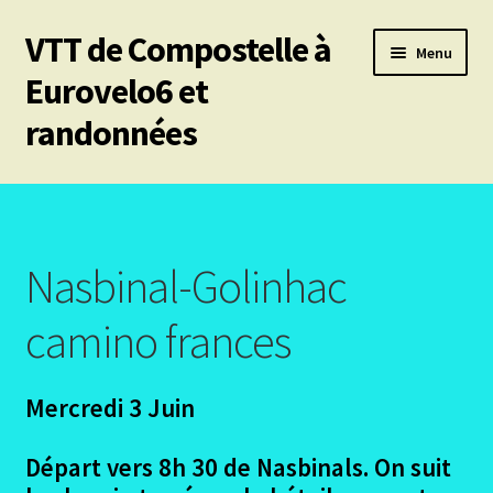
VTT de Compostelle à
Aller
Aller
Menu
à
au
Eurovelo6 et
la
contenu
randonnées
navigation
Ouvrir
Mes 6 chemins vtt de Compostelle
le
menu
Les divers chemins
enfant
Nasbinal-Golinhac
Ouvrir
Le Puy en Velay – Santiago – Fisterra – Année 2009
le
camino frances
menu
Le Puy les participants
enfant
Mercredi 3 Juin
Le puy – Le projet
Départ vers 8h 30 de Nasbinals. On suit
Ouvrir
Le Puy en Velay – Le trajet