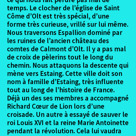
temps. Le clocher de l’église de Saint
Hontanas – Sahagun
Côme d’Olt est très spécial, d’une
forme très curieuse, vrillé sur lui même.
Sahagun – Astorga
Nous traversons Espallion dominé par
les ruines de l’ancien château des
Astorga – Villa Franco del Bierzo
comtes de Calmont d’Olt. Il y a pas mal
de croix de pèlerins tout le long du
Villa Franco del Bierzo – Sarria
chemin. Nous attaquons la descente qui
mène vers Estaing. Cette ville doit son
Sarria – Arzua
nom à famille d’Estaing, très influente
tout au long de l’histoire de France.
Arzua – Santiago
Déjà un des ses membres a accompagné
Richard Cœur de Lion lors d’une
Santiago – Fisterra
croisade. Un autre à essayé de sauver le
roi Louis XVI et la reine Marie Antoinette
Fisterra – Santiago
pendant la révolution. Cela lui vaudra