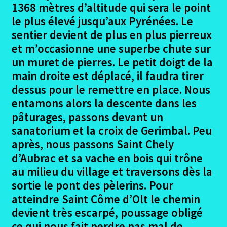
1368 mètres d’altitude qui sera le point
Condom – Ferme du Barry
le plus élevé jusqu’aux Pyrénées. Le
sentier devient de plus en plus pierreux
Ferme du Barry – Artix
et m’occasionne une superbe chute sur
Artix – Ostabat
un muret de pierres. Le petit doigt de la
main droite est déplacé, il faudra tirer
Ostabat – St Jean Pied de Port
dessus pour le remettre en place. Nous
entamons alors la descente dans les
St jean pied de Port – Larrasoana
pâturages, passons devant un
sanatorium et la croix de Gerimbal. Peu
Larrasoana – Estella
après, nous passons Saint Chely
d’Aubrac et sa vache en bois qui trône
Estella – Navarette
au milieu du village et traversons dès la
sortie le pont des pèlerins. Pour
Navarette – Bellorado
atteindre Saint Côme d’Olt le chemin
devient très escarpé, poussage obligé
Belorado – Hontanas
ce qui nous fait perdre pas mal de