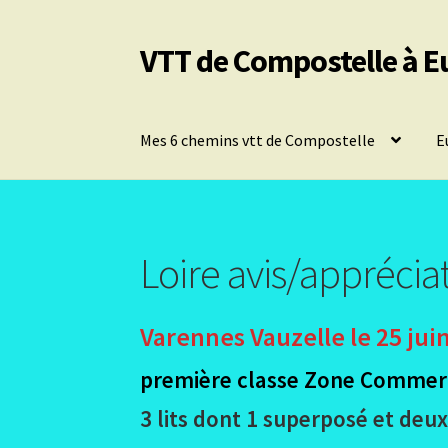
VTT de Compostelle à E
Aller
Aller
à
au
la
contenu
navigation
Mes 6 chemins vtt de Compostelle
E
Loire avis/appréci
Varennes Vauzelle le 25 jui
première classe Zone Commerci
3 lits dont 1 superposé et deux