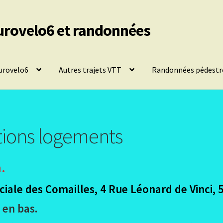
urovelo6 et randonnées
urovelo6
Autres trajets VTT
Randonnées pédestr
ations logements
n.
ale des Comailles, 4 Rue Léonard de Vinci, 
 en bas.