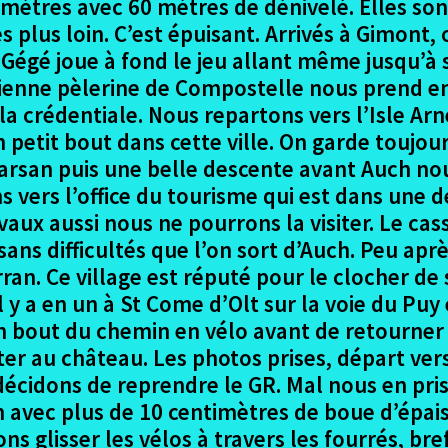
ètres avec 60 mètres de dénivelé. Elles son
lus loin. C’est épuisant. Arrivés à Gimont, o
 Gégé joue à fond le jeu allant même jusqu’à 
ancienne pèlerine de Compostelle nous prend 
a crédentiale. Nous repartons vers l’Isle Ar
petit bout dans cette ville. On garde toujours
rsan puis une belle descente avant Auch nous
s vers l’office du tourisme qui est dans une
vaux aussi nous ne pourrons la visiter. Le cas
 sans difficultés que l’on sort d’Auch. Peu apr
ran. Ce village est réputé pour le clocher de
il y a en un à St Come d’Olt sur la voie du Pu
n bout du chemin en vélo avant de retourner 
rêter au château. Les photos prises, départ v
décidons de reprendre le GR. Mal nous en pri
avec plus de 10 centimètres de boue d’épais
s glisser les vélos à travers les fourrés, bref