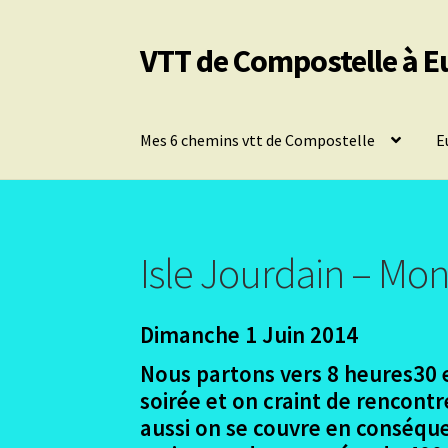
VTT de Compostelle à E
Aller
Aller
à
au
la
contenu
navigation
Mes 6 chemins vtt de Compostelle
E
Isle Jourdain – Mo
Dimanche 1 Juin 2014
Nous partons vers 8 heures30 
soirée et on craint de rencont
aussi on se couvre en conséque