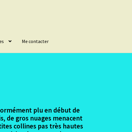
es
Me contacter
 énormément plu en début de
rais, de gros nuages menacent
ites collines pas très hautes