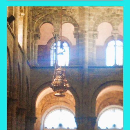
Monesterio – Villafranca de los Barros
Villafranca de los Barros – Puerto de la Herrerias
Puerto de las Herrerias – Canaveral
Canaveral – Aldavueva
Aldanueva – San Pedro Rozados
San Pedro Rozados – Zamora
Zamora – Villanueva de las Pedras
Villanueva de las Pedras – Sanabria
Sanabria – Gudina